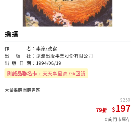
蝙蝠
作
者：
李潼/改寫
出
版
社：
遠流出版事業股份有限公司
出
版
日
期：
1994/08/19
刷
誠品聯名卡
，天天享最高7%回饋
大量採購團購專區
250
197
79
查詢門市庫存