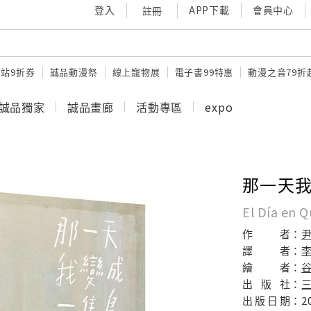
登入
APP下載
會員中心
註冊
站9折券
誠品動漫祭
線上寵物展
電子書99特惠
動漫之音79折
誠品獨家
誠品畫廊
活動專區
expo
那一天
El Día en 
作
者：
譯
者：
繪
者：
谷
出
版
社：
出
版
日
期：
2