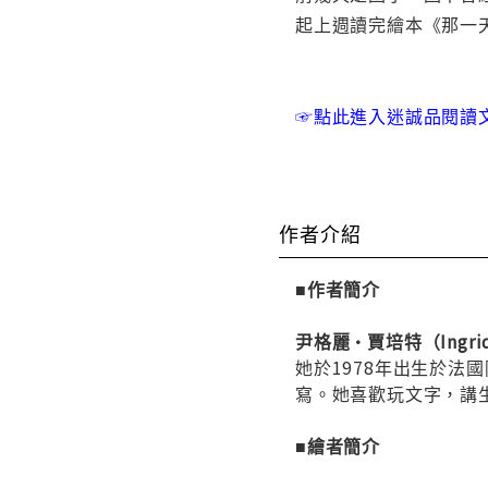
起上週讀完繪本《那一
☞點此進入迷誠品閱讀
作者介紹
■作者簡介
尹格麗•賈培特（Ingrid 
她於1978年出生於法國
寫。她喜歡玩文字，講
■繪者簡介