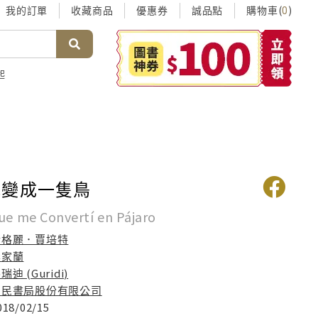
我的訂單
收藏商品
優惠券
誠品點
購物車(
)
0
起
我變成一隻鳥
Que me Convertí en Pájaro
尹格麗．賈培特
李家蘭
瑞迪 (Guridi)
三民書局股份有限公司
018/02/15