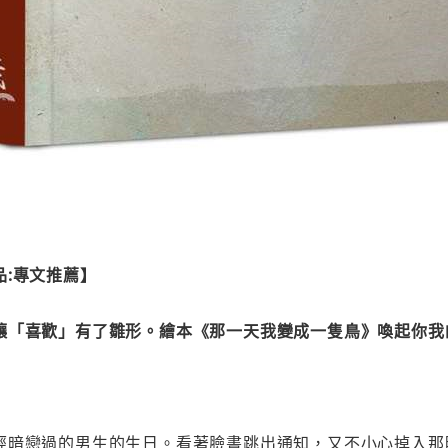
品:專文推薦】
讓「喜歡」有了雛形。繪本《那一天我變成一隻鳥》喚起你我
經暗戀過的男生的生日。看著臉書跳出通知，又不小心掉入那