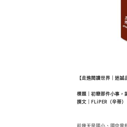
【走進閱讀世界｜迷誠
標題｜初戀那件小事，
撰文｜FLiPER（辛蒂）
前幾天是國小、國中曾