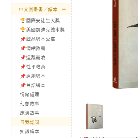
中文圖畫書／繪本
🏆國際安徒生大獎
🏆美國凱迪克繪本獎
📌誠品繪本公寓
📌情緒教養
📌遠離霸凌
📌性平教育
📌原創繪本
📌台語繪本
情緒處理
幻想故事
床邊故事
自我認同
知識繪本