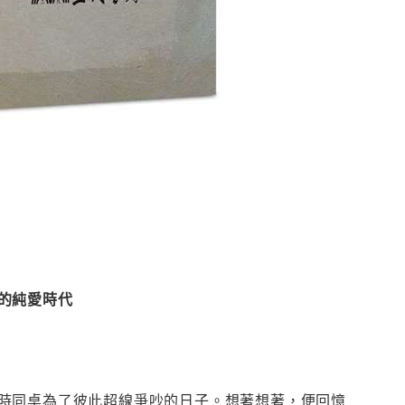
的純愛時代
時同桌為了彼此超線爭吵的日子。想著想著，便回憶