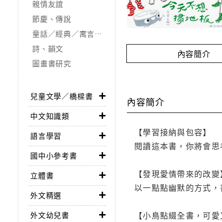
親情友誼
節慶、傳說
童話／經典／寓言故事
詩、韻文
內容簡介
圖畫書研究
兒童文學／橋樑書
內容簡介
中文知識類
【學習接納與包容】
語言學習
閱讀這本書，你將會思
國中小參考書
【發現愛情帶來的改變
立體書
以一點點幽默的方式，
外文精選
【小鳥點綴全書，可愛
外文幼兒書