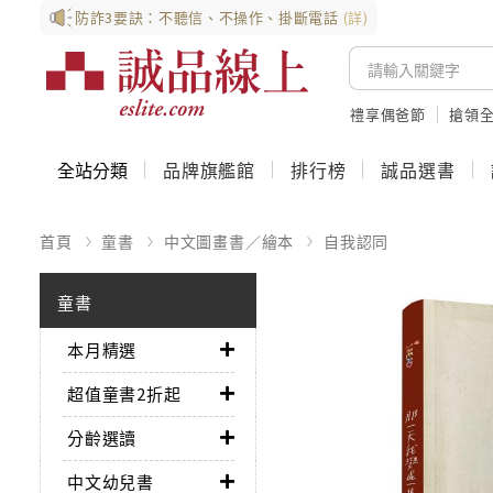
防詐3要訣：不聽信、不操作、掛斷電話
(詳)
禮享偶爸節
搶領全
全站分類
品牌旗艦館
排行榜
誠品選書
首頁
童書
中文圖畫書／繪本
自我認同
童書
本月精選
超值童書2折起
分齡選讀
中文幼兒書