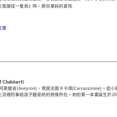
天我變成一隻鳥》時，那份單純的喜悅
文章
Chabbert）
阿韋龍省(Aveyron)，現居法國卡卡頌(Carcassonn
生活裡的事給孩子聽是她的熱情所在。她的第一本書誕生於20