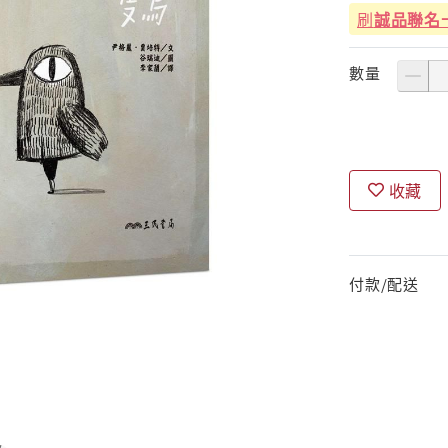
刷
誠品聯名
數量
收藏
付款/配送