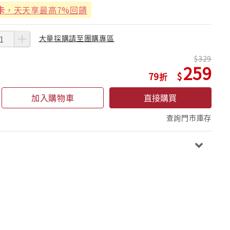
卡
，天天享最高7%回饋
大量採購請至團購專區
329
259
79
加入購物車
直接購買
查詢門市庫存