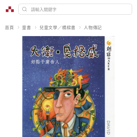
首頁
童書
兒童文學／橋樑書
人物傳記