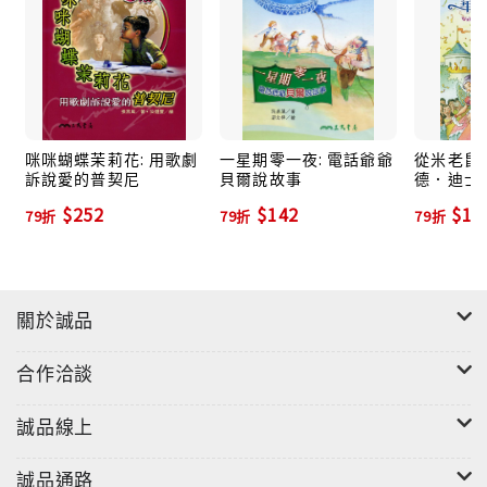
"
咪咪蝴蝶茉莉花: 用歌劇
一星期零一夜: 電話爺爺
從米老鼠到
訴說愛的普契尼
貝爾說故事
德．迪士
$252
$142
$11
79折
79折
79折
關於誠品
合作洽談
誠品線上
誠品通路