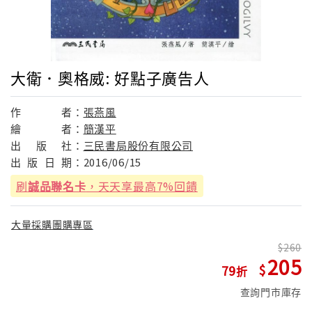
大衛．奧格威: 好點子廣告人
作
者：
張燕風
繪
者：
簡漢平
出
版
社：
三民書局股份有限公司
出
版
日
期：
2016/06/15
刷
誠品聯名卡
，天天享最高7%回饋
大量採購團購專區
260
205
79
查詢門市庫存