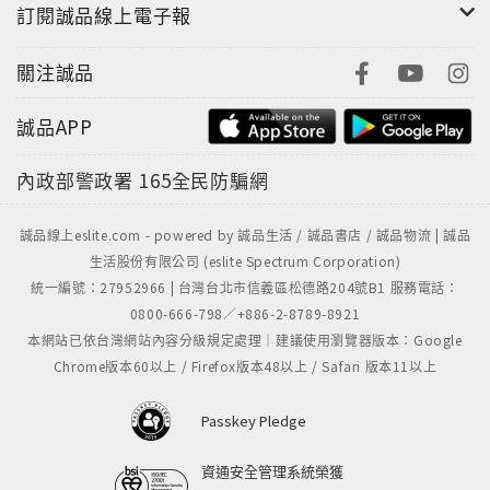
訂閱誠品線上電子報
式開始，同時運用戲劇的元素，快速地轉場，省去
之餘末節的細節交代，明快地發展劇情，並同時完
關注誠品
整了這個作品。作者戲中有戲的書寫手法，讓人玩
味。
誠品APP
3.總評：
內政部警政署
165全民防騙網
本書將整個故事包裝成一個舞台演出，以雞與狗上
誠品線上eslite.com - powered by 誠品生活 / 誠品書店 / 誠品物流 | 誠品
台前的對話揭開序幕，當讀者跟著看戲的同時，會
生活股份有限公司 (eslite Spectrum Corporation)
有種虛實不分的錯覺，雖然內頁穿插的紅色布幕提
統一編號：27952966 | 台灣台北市信義區松德路204號B1 服務電話：
醒著這是齣戲，但事實上這正是雞與狗的真實經
0800-666-798／+886-2-8789-8921
歷，所謂人生如戲，戲如人生，就是這麼一回事。
本網站已依台灣網站內容分級規定處理｜建議使用瀏覽器版本：Google
本書的表現手法，讓讀者可以同時享受文字與戲劇
Chrome版本60以上 / Firefox版本48以上 / Safari 版本11以上
的雙重體驗，趣味十足。
Passkey Pledge
◎本書非買不可的理由1.羅倫斯‧保利與卡特琳‧莎
資通安全管理系統榮獲
樂爾再度攜手創作，2017年的最新作品依舊充滿魅