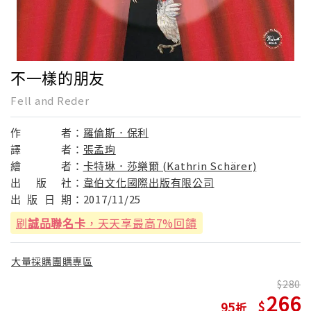
不一樣的朋友
Fell and Reder
作
者：
羅倫斯．保利
譯
者：
張孟珣
繪
者：
卡特琳．莎樂爾 (Kathrin Schärer)
出
版
社：
韋伯文化國際出版有限公司
出
版
日
期：
2017/11/25
刷
誠品聯名卡
，天天享最高7%回饋
大量採購團購專區
280
266
95