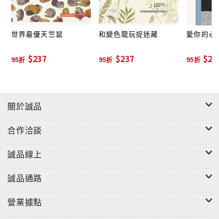
故事值得我們深思。
世界最優天竺鼠
和變色龍玩捉迷藏
愛你的心
◎總編評介1.畫風評介：
一如往常的卡特琳･莎樂爾畫風，主要角色們用有
$237
$237
$23
95折
95折
95折
著蠟筆粗糙的筆觸層層多疊，製造出毛髮的絨毛感
與豐富的色彩層次，搭配上僅由藍灰色線條構成的
花朵，為整本書增添優雅的氛圍也更能凸顯出主
關於誠品
角。簡單的背景，由大色塊與蠟筆線條組成，既不
搶主角的風采，又與整體畫風呼應，不僅如此，在
合作洽談
顏色的運用上，背景的大色塊完美的詮釋出了角色
當下的情緒，由此可見繪者的厲害。
誠品線上
2.故事評介：
誠品通路
大多故事的開頭都會先給讀者一些背景元素，並按
營業據點
照時序推進故事，但本書卻直接從對話切入，讓人
有點不太清楚狀況，當『布幕升起』時，故事才正