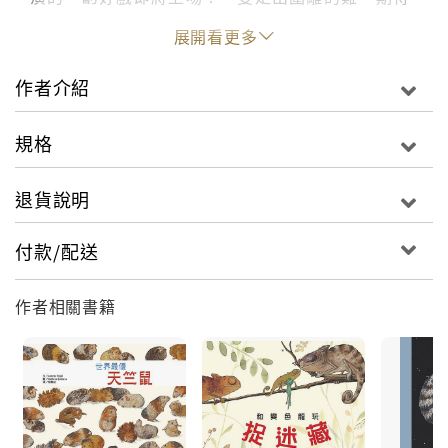
著一場刺激的尋寶大冒險；一隻離家的狗，渴望著
展開看更多
一位又酷又真心的好朋友。透過不可思議的許願灌
木叢，素未謀面的雞與狗相遇了，如此不同的牠們
作者介紹
將攜手編織一場真摯的友誼故事。即使是不一樣的
動物也能成為好友，為對方付出真心，正是友情的
規格
真諦。
退貨說明
小故事大啟發
這個世界上有許多各式各樣不同的物種，也有許多
付款/配送
不同的人們，有高的人、矮的人、喜歡吃飯的人、
喜歡吃麵包的人……，這一切讓世界多采多姿，可
作者相關書籍
惜我們有時抱著「非族類，其心必異」的想法，拒
絕和不一樣的人往來，忘記大家都有同樣真誠且善
良的內心。本書鳥類的雞和犬族的狗相遇了，雖然
他們的族群不同，目標也不同，卻能夠放開心胸、
相互理解，成為真正的朋友。這對不一樣的朋友的