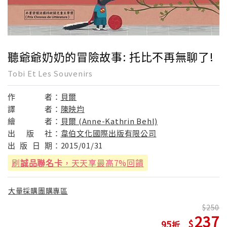
聽爺爺奶奶的冒險故事: 托比不再無聊了!
Tobi Et Les Souvenirs
作
者：
貝爾
譯
者：
陳映均
繪
者：
貝爾 (Anne-Kathrin Behl)
出
版
社：
韋伯文化國際出版有限公司
出
版
日
期：
2015/01/31
刷
誠品聯名卡
，天天享最高7%回饋
大量採購團購專區
250
237
95