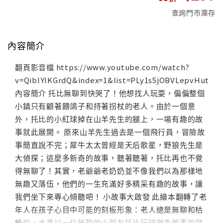
查詢門市庫存
內容簡介
翻頁影音檔 https://www.youtube.com/watch?
v=QiblYlKGrdQ&index=1&list=PLy1s5jOBVLepvHutKQ
內容簡介 托比無聊到快哭了！他想找人玩耍，偏偏整個
小鎮只有顧著餵鴿子和持著拐杖的老人。由於一個意
外，托比的小紅球掉在山羊先生的腿上，一場有趣的故
事就此展開。 原來山羊先生過去是一個飛行員，冒險故
事簡直說不完；犀牛太太曾經是天后歌星，野狼先生是
大偵探；這麼多新奇的故事，聽著聽著，托比再也不覺
得無聊了！其實，老爺爺老奶奶並不像我們以為那樣地
無趣又落伍，他們的一生充滿好多精采有趣的故事，讓
我們坐下來專心傾聽吧！ 小故事大啟發 此繪本翻轉了老
年人在孩子心目中可能的刻板形象：老人總是無聊和枯
燥的。本書以一位無聊的小朋友托比玩球做為故事的發