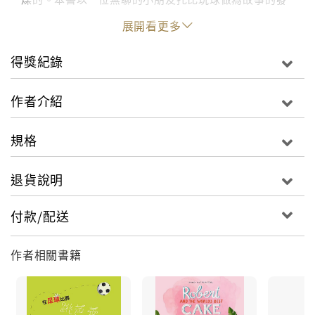
想點，他在街上遇到三位不同的老人，聽了這三位爺爺
展開看更多
奶奶訴說他們年輕時的英勇事蹟之後，就覺得不再無聊
了，景仰之情油然而生，甚至覺得自己想當老人做為故
得獎紀錄
事的結尾。 現在很多小孩是由阿公阿嬤帶大，他們在與
阿公阿嬤相處時有代溝，總是覺得生活很無聊，有時對
作者介紹
阿公阿嬤沒大沒小，甚至有不禮貌的行為。其實，孩子
不知道的是，阿公阿嬤以前年輕時都非常認真工作，才
規格
養大今天的爸爸媽媽，甚至有些阿公阿嬤有過一段風光
的經歷。 家長藉由讀此繪本給自己的小孩聽，希望能給
退貨說明
予小孩一些機會教育，教導小孩要尊敬自己的阿公阿
嬤，不要總是覺得無聊，應該自己主動找一些有趣的事
付款/配送
來做，並多和阿公阿嬤聊天對話，聽聽他們以前的故
事，以培養兩代間彼此的感情。 總編評介 1.畫風評介：
作者相關書籍
以簡單率性的筆觸，描繪出故事裡不同動物形形色色的
姿態。色彩反差大，刺激孩子視覺並以細心的構圖吸引
孩子吸引力。 2.故事評介：假期來到，托比的朋友們都
出國了，而托比則自己一個人待在家裡無聊的發愁。當