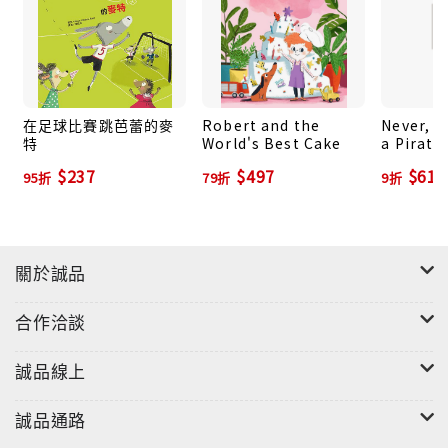
他決定要到街上尋找好玩的事，舉目所及卻都是老人，
讓托比好失望。在因緣際會下，托比與山羊老先生展開
了對話，托比聽到了老人們精彩的過往生活，他也因此
不再無聊了！ 3.總評：當孩子們喊著無聊時，若只以大
人們所理解的「無聊」去解釋，是不夠的。孩子的「無
在足球比賽跳芭蕾的麥
Robert and the
Never, E
特
World's Best Cake
a Pirate 
聊」裡可能代表著一個人的無所適從以及沒人陪伴的孤
$237
$497
$616
單寂寞。本書的作者便安排了無聊的托比與老先生、老
95折
79折
9折
太太們相遇，來化解托比的無聊。貝爾有意的翻轉了老
年人在孩子心目中的可能形象──無聊、靜態。取而代之
的，故事中的老年人訴說著他們精彩的過往人生經歷，
關於誠品
讓托比不再有無聊的感受了。這本書或許能夠幫助孩子
理解，爺爺或奶奶也有著屬於他們的童年與青春歲月，
合作洽談
這當中蘊涵著努力、奮鬥、夢想、冒險，有時也帶著一
點憂傷，本書鼓勵孩子與老一輩的長輩們多互動，彼此
誠品線上
聆聽、陪伴。
誠品通路