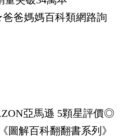
★爸爸媽媽百科類網路詢
ZON亞馬遜 5顆星評價◎
 《圖解百科翻翻書系列》