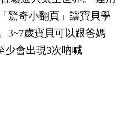
！「驚奇小翻頁」讓寶貝學
3~7歲寶貝可以跟爸媽
至少會出現3次吶喊