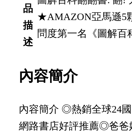
品
★AMAZON亞馬遜
描
問度第一名《圖解百
述
內容簡介
內容簡介 ◎熱銷全球24國
網路書店好評推薦◎爸爸