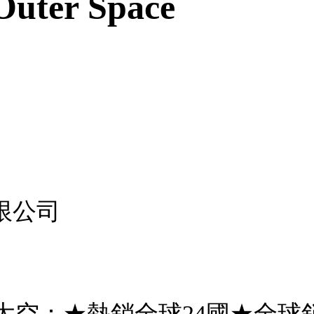
 Outer Space
限公司
 太空：★熱銷全球24國★全球