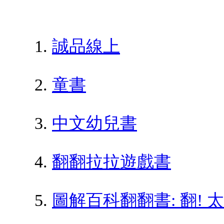
誠品線上
童書
中文幼兒書
翻翻拉拉遊戲書
圖解百科翻翻書: 翻! 