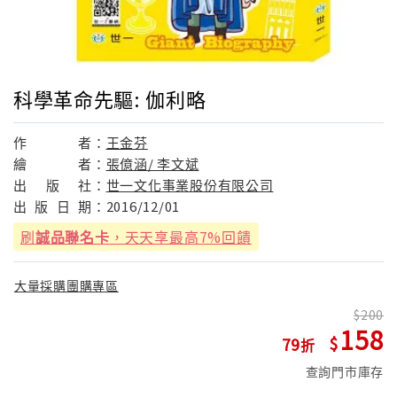
科學革命先驅: 伽利略
作
者：
王金芬
繪
者：
張億涵/ 李文斌
出
版
社：
世一文化事業股份有限公司
出
版
日
期：
2016/12/01
刷
誠品聯名卡
，天天享最高7%回饋
大量採購團購專區
200
158
79
查詢門市庫存