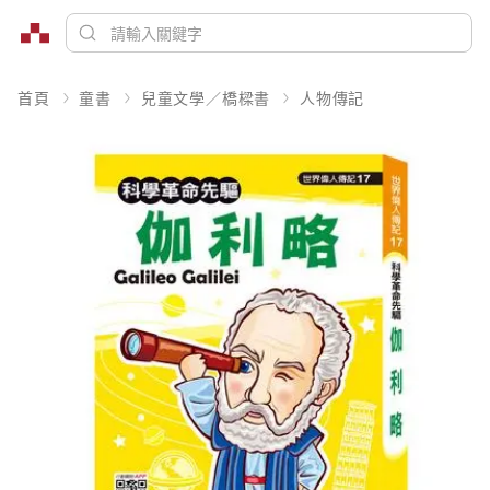
首頁
童書
兒童文學／橋樑書
人物傳記