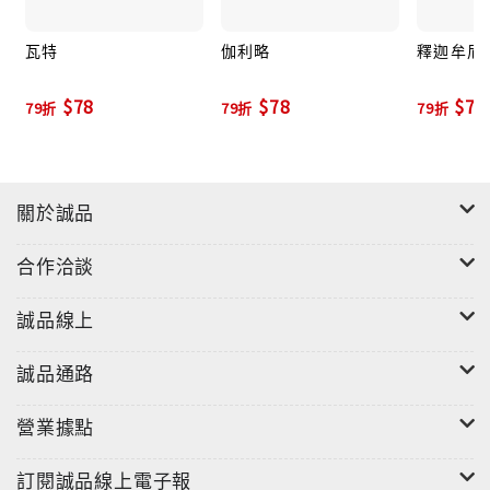
瓦特
伽利略
釋迦牟尼
$78
$78
$78
79折
79折
79折
關於誠品
合作洽談
誠品線上
誠品通路
營業據點
訂閱誠品線上電子報