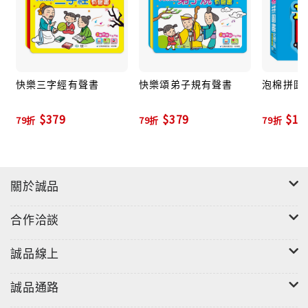
快樂三字經有聲書
快樂頌弟子規有聲書
泡棉拼圖書
$379
$379
$15
79折
79折
79折
關於誠品
合作洽談
誠品線上
誠品通路