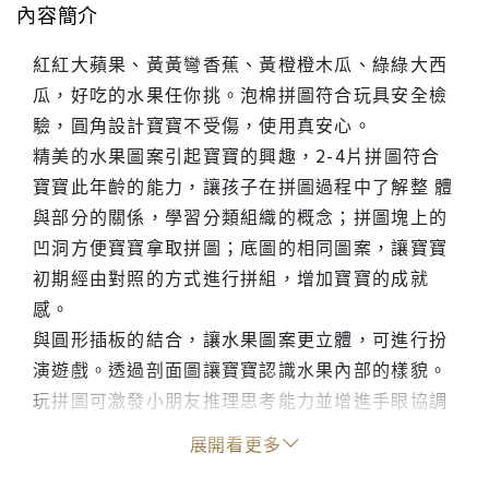
內容簡介
紅紅大蘋果、黃黃彎香蕉、黃橙橙木瓜、綠綠大西
瓜，好吃的水果任你挑。泡棉拼圖符合玩具安全檢
驗，圓角設計寶寶不受傷，使用真安心。
精美的水果圖案引起寶寶的興趣，2-4片拼圖符合
寶寶此年齡的能力，讓孩子在拼圖過程中了解整 體
與部分的關係，學習分類組織的概念；拼圖塊上的
凹洞方便寶寶拿取拼圖；底圖的相同圖案，讓寶寶
初期經由對照的方式進行拼組，增加寶寶的成就
感。
與圓形插板的結合，讓水果圖案更立體，可進行扮
演遊戲。透過剖面圖讓寶寶認識水果內部的樣貌。
玩拼圖可激發小朋友推理思考能力並增進手眼協調
能力，提高挫折忍受度，增加觀察力，培養耐心與
展開看更多
專注力。