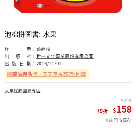
泡棉拼圖書: 水果
作
者：
蔡靜枝
出
版
社：
世一文化事業股份有限公司
出
版
日
期：
2016/11/01
刷
誠品聯名卡
，天天享最高7%回饋
大量採購團購專區
200
158
79
查詢門市庫存