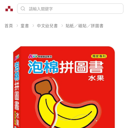
首頁
童書
中文幼兒書
貼紙／磁貼／拼圖書