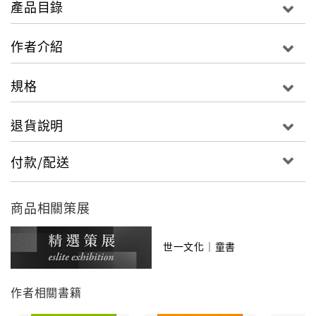
產品目錄
◎練寫各式硬筆，鉛筆、原子筆、鋼筆最好的範本 ◎
◎讓孩子在練習寫一手好字的同時，也能達到背誦經文
作者介紹
的目的 ◎
◎ 練出好字體，養出大成就！ ◎
規格
本書透過三字經的原文和白話翻譯，讓古文中的經典，
退貨說明
閱讀起來變得生動活潑、簡單易懂。配合習寫格，在朗
誦的同時一邊練字，不但可以增加背誦的記憶力，也能
付款/配送
練習寫出一手端正的好字，重新體會蘊含中華文化千年
的智慧。
商品相關策展
世一文化｜童書
作者相關書籍