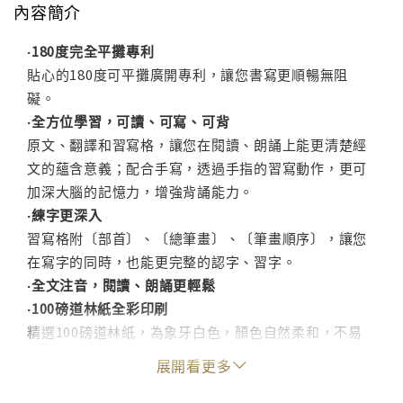
內容簡介
‧180度完全平攤專利
貼心的180度可平攤廣開專利，讓您書寫更順暢無阻
礙。
‧全方位學習，可讀、可寫、可背
原文、翻譯和習寫格，讓您在閱讀、朗誦上能更清楚經
文的蘊含意義；配合手寫，透過手指的習寫動作，更可
加深大腦的記憶力，增強背誦能力。
‧練字更深入
習寫格附〔部首〕、〔總筆畫〕、〔筆畫順序〕，讓您
在寫字的同時，也能更完整的認字、習字。
‧全文注音，閱讀、朗誦更輕鬆
‧100磅道林紙全彩印刷
精選100磅道林紙，為象牙白色，顏色自然柔和，不易
變黃也不易反光刺眼；吸墨性佳，紙質表面均勻平整，
展開看更多
讓您書寫更順暢。