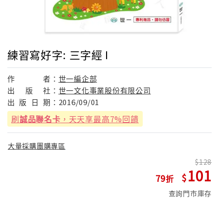
練習寫好字: 三字經 I
作
者：
世一編企部
出
版
社：
世一文化事業股份有限公司
出
版
日
期：
2016/09/01
刷
誠品聯名卡
，天天享最高7%回饋
大量採購團購專區
128
101
79
查詢門市庫存