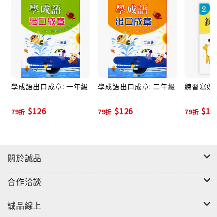
學成語出口成章: 一年級
學成語出口成章: 二年級
練習寫好字
$126
$126
$10
79折
79折
79折
"
關於誠品
合作洽談
誠品線上