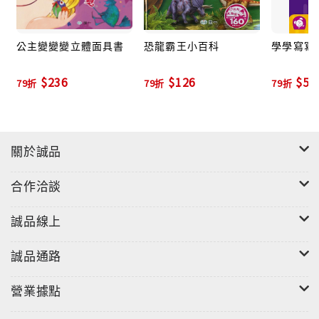
公主變變變立體面具書
恐龍霸王小百科
學學寫寫1
$236
$126
$51
79折
79折
79折
關於誠品
合作洽談
誠品線上
誠品通路
營業據點