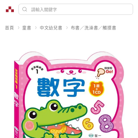
首頁
童書
中文幼兒書
布書／洗澡書／觸摸書