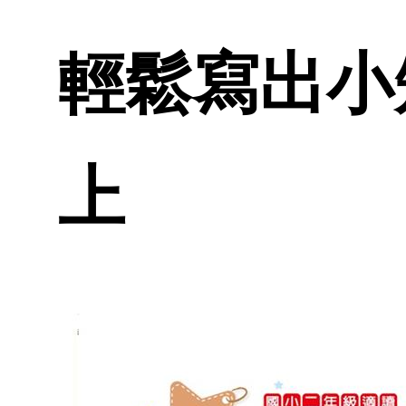
輕鬆寫出小短
上