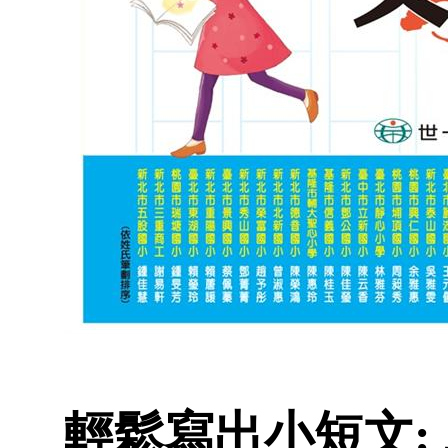
輕鬆寫出小短文: