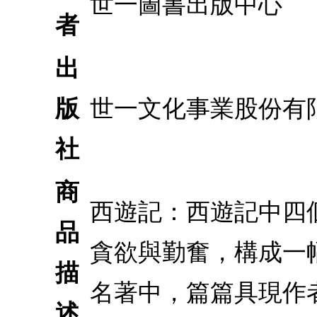
世一圖書出版中心
者
出
版
世一文化事業股份有
社
商
西遊記：西遊記中四
品
貪欲與勤奮，構成一
描
名著中，篇篇具現作
述