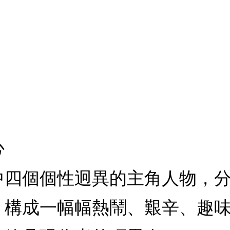
心
中四個個性迥異的主角人物，
，構成一幅幅熱鬧、艱辛、趣