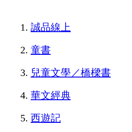
誠品線上
童書
兒童文學／橋樑書
華文經典
西遊記