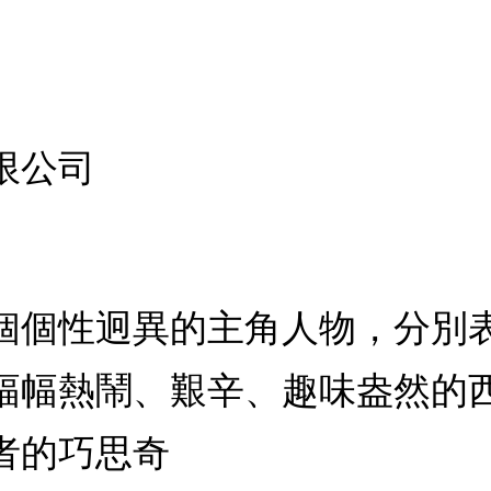
限公司
個個性迥異的主角人物，分別
幅幅熱鬧、艱辛、趣味盎然的
者的巧思奇