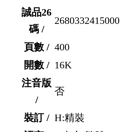
誠品26
2680332415000
碼 /
頁數 /
400
開數 /
16K
注音版
否
/
裝訂 /
H:精裝