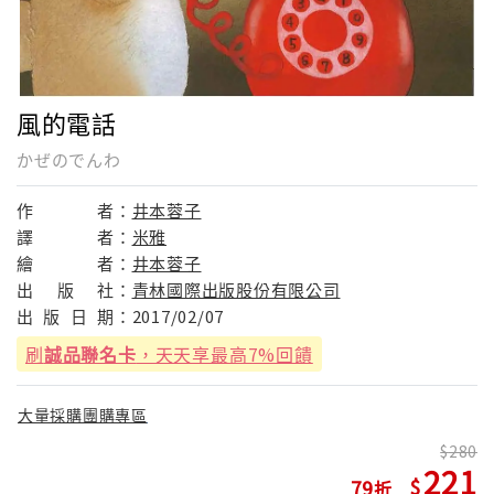
風的電話
かぜのでんわ
作
者：
井本蓉子
譯
者：
米雅
繪
者：
井本蓉子
出
版
社：
青林國際出版股份有限公司
出
版
日
期：
2017/02/07
刷
誠品聯名卡
，天天享最高7%回饋
大量採購團購專區
280
221
79