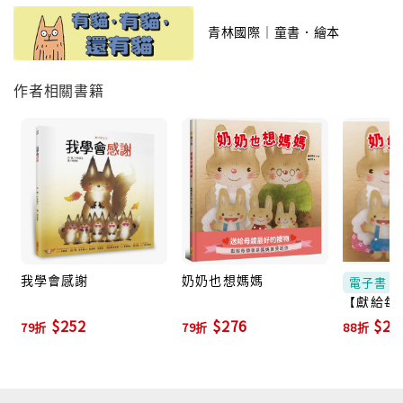
謝！
青林國際｜童書．繪本
作者相關書籍
我學會感謝
奶奶也想媽媽
電子書
【獻給每
貝的你】 
$252
$276
$21
79折
79折
88折