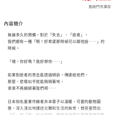
查詢門市庫存
內容簡介
無論多久的預備，對於「失去」、「逝者」，
我們都有一種「啊！好希望那時候可以跟他說……」的
時候。
「喂，你好嗎？我好想你……」
如果對逝者的思念能透過傾訴，傳達給他們，
那麼，悲傷似乎就能稍稍著地，
漸漸不再綑綁著我們吧……
日本知名童書作繪者井本蓉子以溫暖、可愛的動物圖
像，深入淺出地講述災難和生活的無常，替孩童問出
「生」和「死」的大哉問：狸貓弟弟還在等著哥哥回家