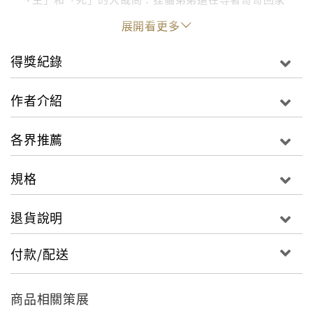
陪他玩、兔子媽媽希望孩子再叫她一聲：「媽媽」、狐
展開看更多
狸爸爸則訴說著對亡妻的感謝……
得獎紀錄
而這些來不及說出口的話，和綿長無盡的思念，到底能
不能被聽到呢？
作者介紹
井本蓉子以日本岩手縣的「風的電話」故事為靈感——
各界推薦
住在岩手縣的佐佐木格先生，在自家庭院設置了一座
「風的電話亭」，雖然裡面的電話沒有連接電話線，但
規格
那個空間可以讓每個人都不受打擾地拿起話筒，將思念
傳達給再也無法相見的人——畫出了《風的電話》。
退貨說明
★取材自日本311震災後，設立於岩手縣「風的電話」
付款/配送
超感人真實故事。
★深入淺出地向孩童解釋生命的真實和無常，理解「珍
惜當下」的道理。
商品相關策展
★隨書附贈精美感謝小卡，讓孩童能向重要的人表達感