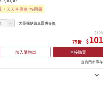
017/01/02
卡
，天天享最高7%回饋
大量採購請至團購專區
128
101
79
加入購物車
直接購買
查詢門市庫存