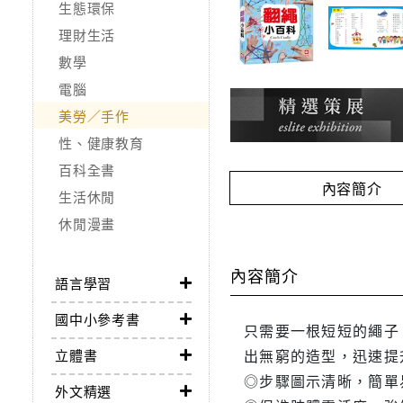
生態環保
理財生活
數學
電腦
美勞／手作
性、健康教育
百科全書
內容簡介
生活休閒
休閒漫畫
內容簡介
語言學習
國中小參考書
只需要一根短短的繩子
出無窮的造型，迅速提
立體書
◎步驟圖示清晰，簡單
外文精選