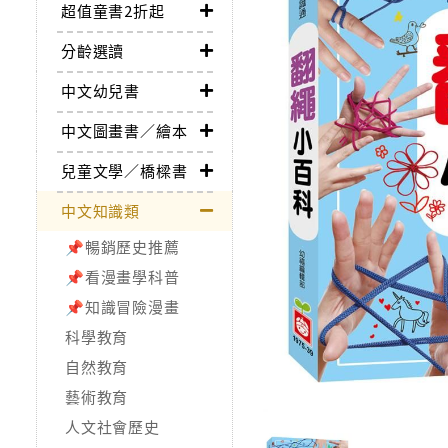
超值童書2折起
分齡選讀
中文幼兒書
中文圖畫書／繪本
兒童文學／橋樑書
中文知識類
📌暢銷歷史推薦
📌看漫畫學科普
📌知識冒險漫畫
科學教育
自然教育
藝術教育
人文社會歷史