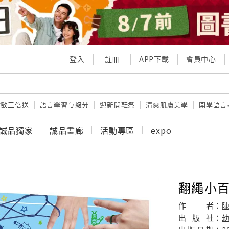
登入
APP下載
會員中心
註冊
點數三倍送
語言學習ㄅ級分
迎新開鞋祭
清爽肌膚美學
開學語言
誠品獨家
誠品畫廊
活動專區
expo
翻繩小
作
者：
陳
出
版
社：