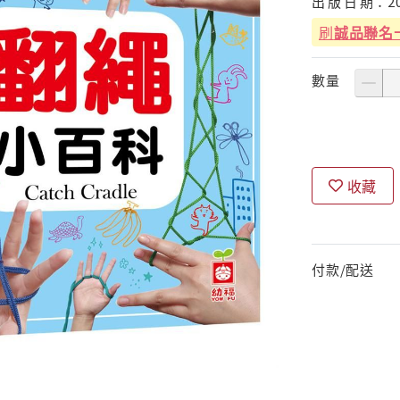
出
版
日
期：
2
刷
誠品聯名
數量
收藏
付款/配送