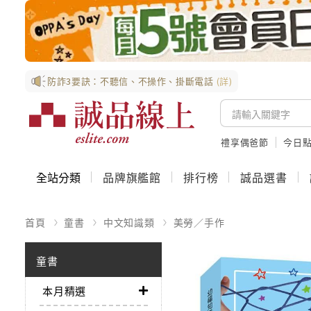
防詐3要訣：不聽信、不操作、掛斷電話
(詳)
禮享偶爸節
今日
全站分類
品牌旗艦館
排行榜
誠品選書
首頁
童書
中文知識類
美勞／手作
童書
本月精選