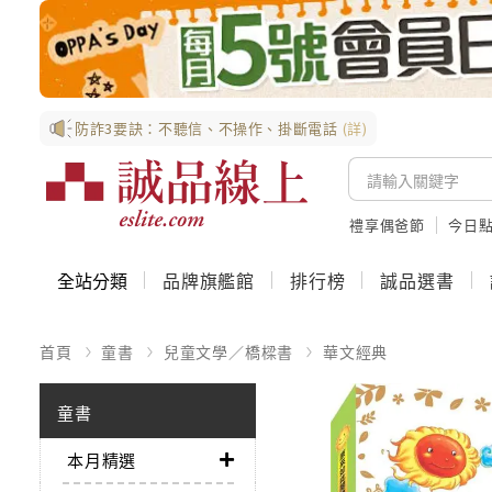
防詐3要訣：不聽信、不操作、掛斷電話
(詳)
禮享偶爸節
今日
全站分類
品牌旗艦館
排行榜
誠品選書
首頁
童書
兒童文學／橋樑書
華文經典
童書
本月精選