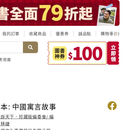
我的訂單
收藏商品
優惠券
誠品點
購物車(
)
0
考用展
本: 中國寓言故事
圖說天下．珍藏版編委會/ 編
蕭秝緁