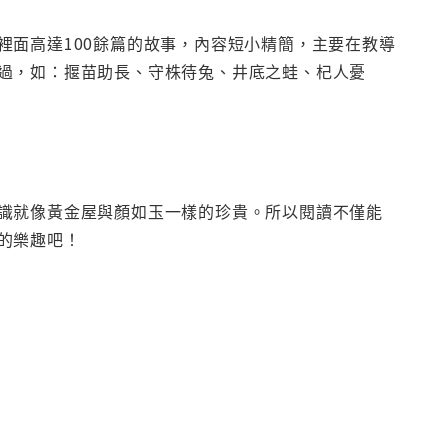
裡面高達100餘篇的故事，內容短小精簡，主要在教導
過，如：揠苗助長、守株待兔、井底之蛙、杞人憂
識就像黃金屋與顏如玉一樣的珍貴。所以閱讀不僅能
的樂趣吧！