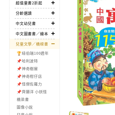
超值童書2折起
分齡選讀
中文幼兒書
中文圖畫書／繪本
兒童文學／橋樑書
🏆紐伯瑞100週年
📌哈利波特
📌神奇樹屋
📌神奇柑仔店
📌怪傑佐羅力
📌齊藤洋 小妖怪
橋梁書
圖像小說
兒童小說