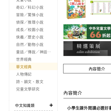
奇幻／科幻小說
冒險／驚悚小說
偵探／推理小說
成長／校園小說
俠義／歷史小說
自然／動物小說
童話／傳說／神話／寓言
世界經典
華文經典
內容簡介
人物傳記
詩、韻文、散文
兒童文學研究
內容簡介
中文知識類
小學生課外閱讀必選好