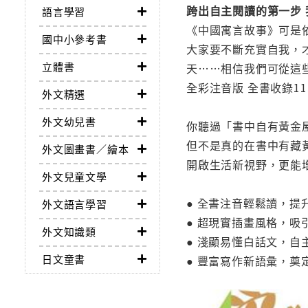
跨出自主閱讀的第一步
語言學習
《中國寓言故事》可是
國中小參考書
大家要不斷充實自我，
立體書
天……相信我們可從這
全彩注音版 全書收錄1
外文精選
外文幼兒書
你聽過「書中自有黃金
但不是真的在書中有藏
外文圖畫書／繪本
開啟生活新視野，更能
外文兒童文學
● 全書注音輕鬆讀，提
外文語言學習
● 超現實插畫風格，吸
外文知識類
● 淺顯易懂白話文，自
日文童書
● 豐富寫作新語彙，奠