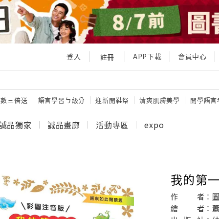
登入
APP下載
會員中心
註冊
點數三倍送
語言學習ㄅ級分
迎新開鞋祭
清爽肌膚美學
開學語言
誠品獨家
誠品畫廊
活動專區
expo
我的第一
作
者：
繪
者：