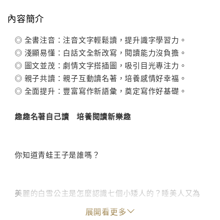
內容簡介
◎ 全書注音：注音文字輕鬆讀，提升識字學習力。
◎ 淺顯易懂：白話文全新改寫，閱讀能力沒負擔。
◎ 圖文並茂：劇情文字搭插圖，吸引目光專注力。
◎ 親子共讀：親子互動讀名著，培養感情好幸福。
◎ 全面提升：豐富寫作新語彙，奠定寫作好基礎。
趣趣名著自己讀 培養閱讀新樂趣
你知道青蛙王子是誰嗎？
美麗的白雪公主是怎麼認識七個小矮人的？睡美人又為
什麼要一直睡覺？想不想知道呢？快來看看有趣的童話
展開看更多
故事。內文全書將以淺顯易懂的文字，搭配全彩插圖，