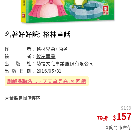
名著好好讀: 格林童話
作
者：
格林兄弟/ 原著
繪
者：
彼岸童書
出
版
社：
幼福文化事業股份有限公司
出
版
日
期：
2016/05/31
刷
誠品聯名卡
，天天享最高7%回饋
大量採購團購專區
199
157
79
查詢門市庫存