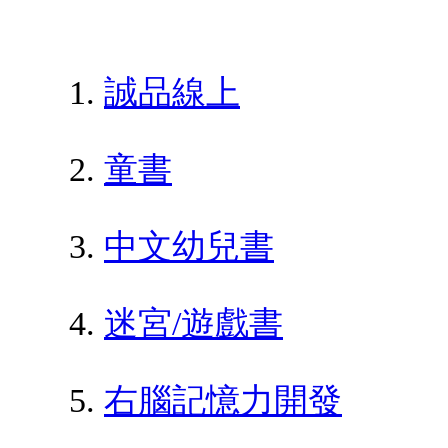
誠品線上
童書
中文幼兒書
迷宮/遊戲書
右腦記憶力開發