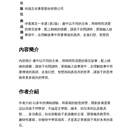
出
版
幼福文化事業股份有限公司
社
商
伊索寓言一本通 (第2版)：書中以不同的主角，用簡明而清楚
品
的寓言故事，配上精緻的插圖，讓孩子在閱讀時，更能融入故
描
事當中，去理解故事中所要傳達的真諦。走進幻想、智慧與
述
內容簡介
內容簡介 書中以不同的主角，用簡明而清楚的寓言故事，配上精
緻的插圖，讓孩子在閱讀時，更能融入故事當中，去理解故事中所
要傳達的真諦。走進幻想、智慧與純真並存的世界，讓孩子的思考
能有更多面向的學習。
作者介紹
作者介紹 以多年的傳統經驗，和新穎的創意經營，開創多廣度產
品以供孩子們學習，不論是文學類、繪本、幼兒系列以及教具
類……多項產品，站在鼓勵孩子多讀書的立場，開發極具教育性、
趣味性書籍，在愉快中學習成長，才是真正掌握孩子美好未來的基
石。