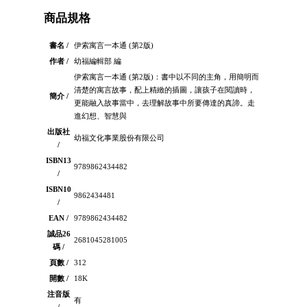
商品規格
書名 /
伊索寓言一本通 (第2版)
作者 /
幼福編輯部 編
伊索寓言一本通 (第2版)：書中以不同的主角，用簡明而
清楚的寓言故事，配上精緻的插圖，讓孩子在閱讀時，
簡介 /
更能融入故事當中，去理解故事中所要傳達的真諦。走
進幻想、智慧與
出版社
幼福文化事業股份有限公司
/
ISBN13
9789862434482
/
ISBN10
9862434481
/
EAN /
9789862434482
誠品26
2681045281005
碼 /
頁數 /
312
開數 /
18K
注音版
有