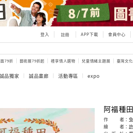
登入
APP下載
會員中心
註冊
面79折
藝術展79折起
禮享情人選物
兒童情緒主題展
臺灣文化
誠品獨家
誠品畫廊
活動專區
expo
阿福種
作
者：
繪
者：