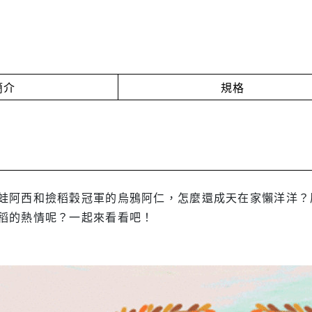
簡介
規格
蛙阿西和撿稻穀冠軍的烏鴉阿仁，怎麼還成天在家懶洋洋？
稻的熱情呢？一起來看看吧！