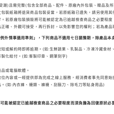
受潮)且需完整(包含全部商品、配件、原廠內外包裝、贈品及所
之包裝紙箱將退貨商品包裝妥當，若原紙箱已遺失，請另使用其
字。若原廠包裝損毀將可能被認定為已逾越檢查商品之必要程度，
品正確、外觀可接受，再行拆封，以免影響您的權利；若為產品
理例外情事適用準則」，下列商品不適用七日猶豫期，除產品本
短或解約時即將逾期。(如:生鮮蔬果、乳製品、冷凍冷藏食材、
製化給付。(如:客製印章、鋼筆刻字)
商品或電腦軟體。
位內容或一經提供即為完成之線上服務，經消費者事先同意始提
。(如:內衣褲、襪類、褲襪、刮鬍刀、除毛刀等貼身用品)
可能被認定已逾越檢查商品之必要程度而須負擔為回復原狀必要