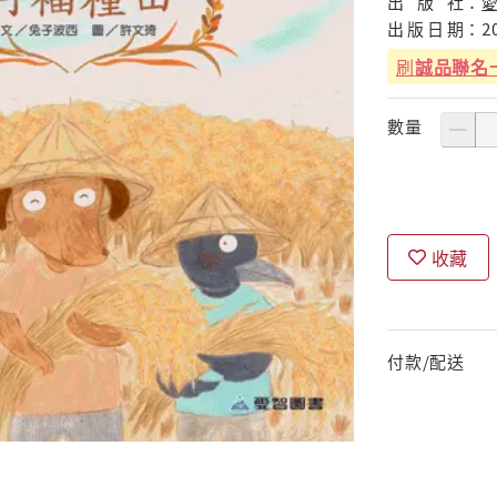
出
版
社：
出
版
日
期：
2
刷
誠品聯名
數量
收藏
付款/配送