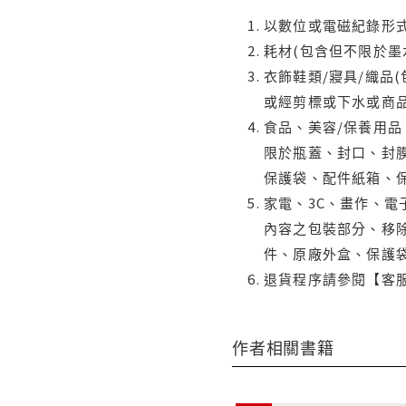
以數位或電磁紀錄形式
耗材(包含但不限於墨
衣飾鞋類/寢具/織品
或經剪標或下水或商
食品、美容/保養用
限於瓶蓋、封口、封膜
保護袋、配件紙箱、
家電、3C、畫作、
內容之包裝部分、移除
件、原廠外盒、保護
退貨程序請參閱【客
作者相關書籍