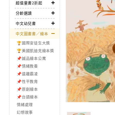
超值童書2折起
分齡選讀
中文幼兒書
中文圖畫書／繪本
🏆國際安徒生大獎
🏆美國凱迪克繪本獎
📌誠品繪本公寓
📌情緒教養
📌遠離霸凌
📌性平教育
📌原創繪本
📌台語繪本
情緒處理
幻想故事