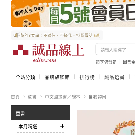
防詐3要訣：不聽信、不操作、掛斷電話
(詳)
禮享偶爸節
圖書全
全站分類
品牌旗艦館
排行榜
誠品選書
首頁
童書
中文圖畫書／繪本
自我認同
童書
本月精選