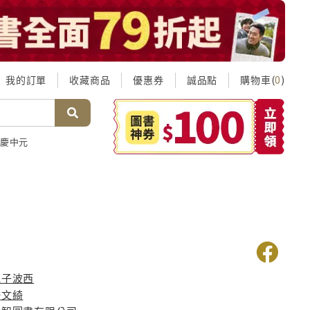
我的訂單
收藏商品
優惠券
誠品點
購物車(
)
0
慶中元
田
兔子波西
許文綺