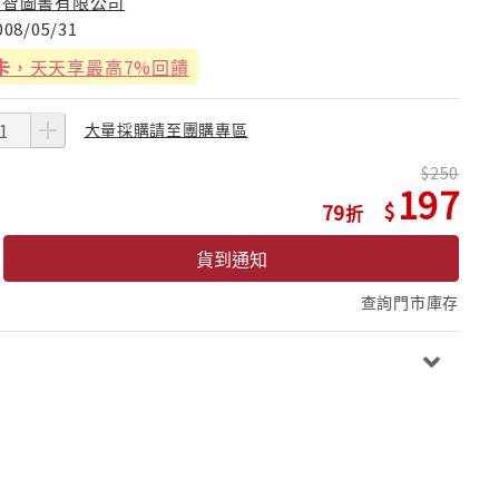
愛智圖書有限公司
008/05/31
卡
，天天享最高7%回饋
大量採購請至團購專區
250
197
79
貨到通知
查詢門市庫存