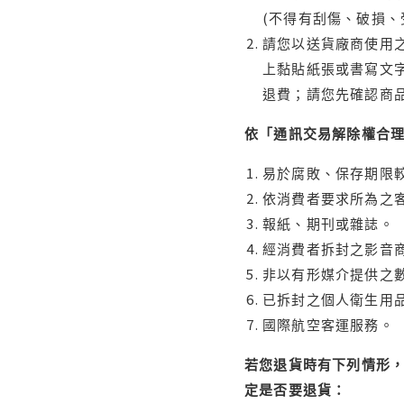
(不得有刮傷、破損、
請您以送貨廠商使用
上黏貼紙張或書寫文
退費；請您先確認商
依「通訊交易解除權合
易於腐敗、保存期限較
依消費者要求所為之客
報紙、期刊或雜誌。
經消費者拆封之影音
非以有形媒介提供之數
已拆封之個人衛生用品
國際航空客運服務。
若您退貨時有下列情形，
定是否要退貨：