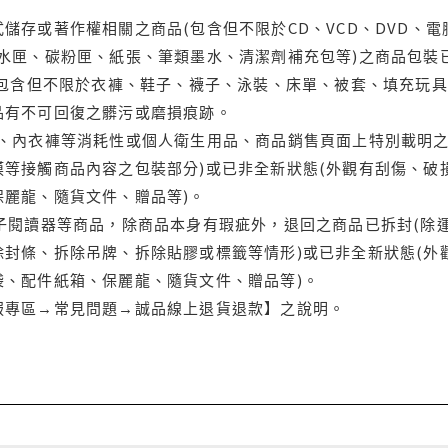
儲存或著作權相關之商品(包含但不限於CD、VCD、DVD、電
水匣、碳粉匣、紙張、筆類墨水、清潔劑補充包等)之商品包裝已
(包含但不限於衣褲、鞋子、襪子、泳裝、床單、被套、填充玩具
品有不可回復之髒污或磨損痕跡。
品、內衣褲等消耗性或個人衛生用品、商品銷售頁面上特別載明之
等接觸商品內容之包裝部分)或已非全新狀態(外觀有刮傷、破
保麗龍、隨貨文件、贈品等)。
電子閱讀器等商品，除商品本身有瑕疵外，退回之商品已拆封(除
封條、拆除吊牌、拆除貼膠或標籤等情形)或已非全新狀態(外
袋、配件紙箱、保麗龍、隨貨文件、贈品等)。
服專區→常見問題→誠品線上退貨退款】之說明。