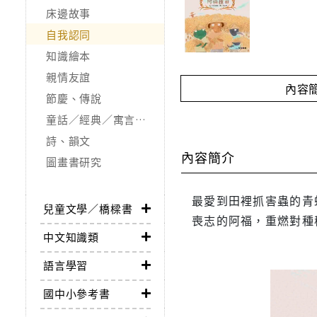
床邊故事
自我認同
知識繪本
親情友誼
內容
節慶、傳說
童話／經典／寓言故事
詩、韻文
內容簡介
圖畫書研究
最愛到田裡抓害蟲的青
兒童文學／橋樑書
喪志的阿福，重燃對種
中文知識類
語言學習
國中小參考書