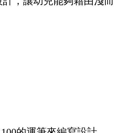
寫設計，讓幼兒能夠藉由淺而
～100的運筆來編寫設計，