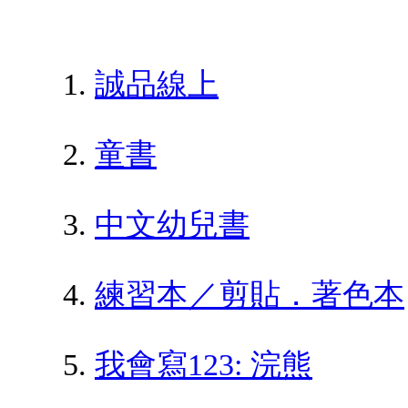
誠品線上
童書
中文幼兒書
練習本／剪貼．著色本
我會寫123: 浣熊