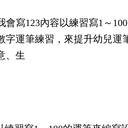
，我會寫123內容以練習寫1～
數字運筆練習，來提升幼兒運
意、生