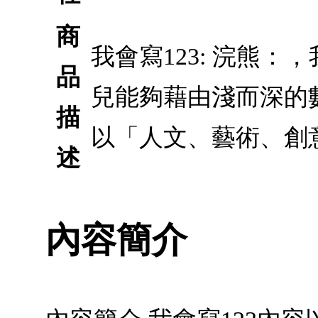
商
我會寫123: 浣熊：
品
兒能夠藉由淺而深的
描
以「人文、藝術、創
述
內容簡介