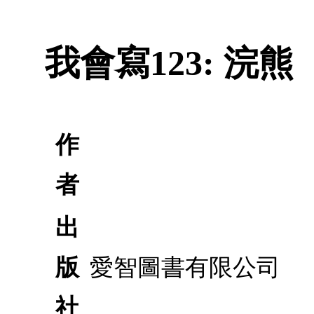
我會寫123: 浣熊
作
者
出
版
愛智圖書有限公司
社