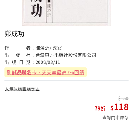
鄭成功
作
者：
陳浴沂/ 改寫
出
版
社：
台灣東方出版社股份有限公司
出
版
日
期：
2008/03/11
刷
誠品聯名卡
，天天享最高7%回饋
大量採購團購專區
150
118
79
查詢門市庫存