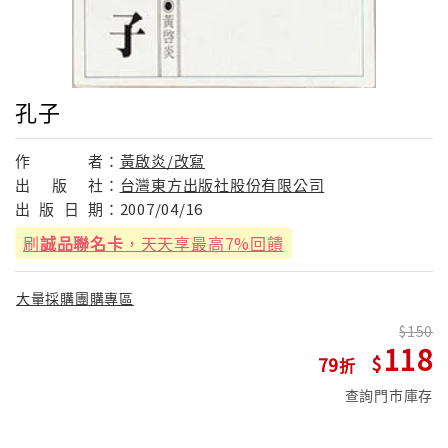
孔子
作
者：
黃啟炎/改寫
出
版
社：
台灣東方出版社股份有限公司
出
版
日
期：
2007/04/16
刷
誠品聯名卡
，天天享最高7%回饋
大量採購團購專區
150
118
79
查詢門市庫存