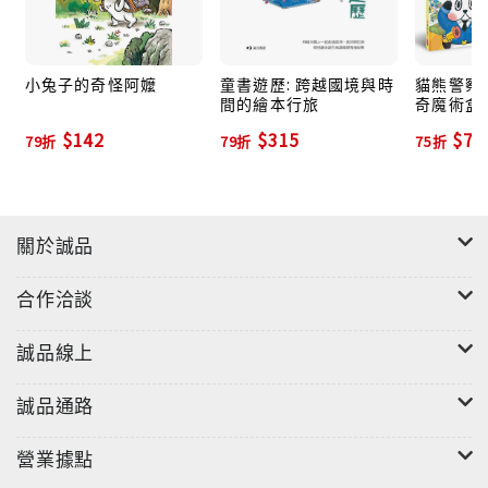
圖，完全展開成超大尺寸76x104公分。
小兔子想要去找奇怪阿嬤野餐，邀請好朋友小狐狸和小
小兔子的奇怪阿嬤
童書遊歷: 跨越國境與時
貓熊警察
間的繪本行旅
奇魔術盒
狸貓一起出發，就在經過奇怪森林時，不知不覺就像走
遊戲寶盒)
$142
$315
$78
進大迷宮一樣，眼前多了許多錯綜複雜的道路，還出現
79折
79折
75折
沒見過的的毛毛蟲火車和奇怪火車站，究竟要如何才能
找到奇怪阿嬤呢？趕快帶領著小兔子，一起穿越迷宮、
解出謎題吧！
關於誠品
上課讀書好累！根本不想動腦！
不想走出門也想一直玩、一直玩、一直玩！
合作洽談
隨書附有小懶蟲動腦遊戲卡＋小懶蟲黑白畫著色書手冊
（遊戲卡為上光材質，若搭配水性白板筆可以重複繪畫
誠品線上
和擦拭。）
誠品通路
營業據點