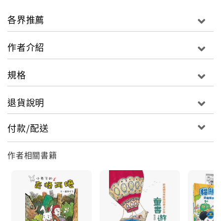
【實在太扯】是繪本也是遊戲書，可翻摺可展開，超大
迷宮展開超過76x94公分
各界推薦
【太有趣啦】唯一創新設計！透過不斷將書翻摺、展
開，迷宮路線就會千變萬化
作者介紹
【很傷腦筋】搭配遊戲卡與著色本，馬上動動腦一起
DIY創意新玩法
規格
【擦了再畫】遊戲卡為上光材質，搭配水性白板筆，讓
你可以重複繪畫和擦拭
退貨說明
來自繪本作家信子從企劃到繪製一手包辦，
付款/配送
取材至《小兔子的奇怪阿嬤》中，所延伸發想的繪本遊
戲書。
作者相關書籍
這是一本與眾不同的迷宮遊戲書。打破以往迷宮只能玩
過一次就結束的無趣，作者極具巧思的創新設計，讓原
本看似簡單的迷宮書，跟著小兔子走迷宮時，只要透過
不斷將書翻摺、攤開、改變翻頁的順序與開口方向，迷
宮的路線就會跟著千變萬化，更能夠將整本書３２頁地