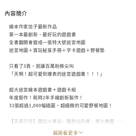
內容簡介
繪本作家信子最新作品
第一本最創新、最好玩的遊戲書
全書翻開會變成一張特大號迷宮地圖
迷宮地圖＋賞玩秘笈手冊＋字卡遊戲＋野餐墊
只看了3頁，就讓百萬粉條尖叫
「天啊！超可愛到爆表的迷宮遊戲書！！！」
超大迷宮繪本遊戲書＋遊戲卡組
年度鉅作！耗時2年手繪創新製作！
32張超過1,000幅插圖，超細緻的可愛野餐地圖！
【天馬行空】麵包火車站、獨角仙列車、果汁樂園……
每一頁都是驚奇大發現
展開看更多