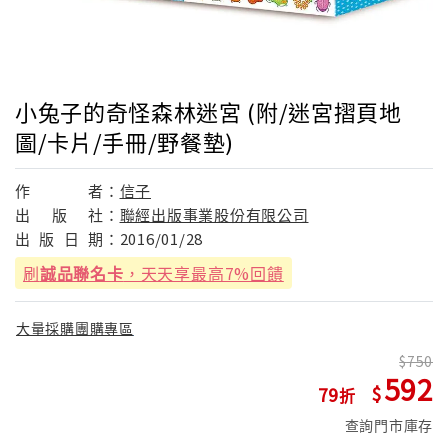
小兔子的奇怪森林迷宮 (附/迷宮摺頁地
圖/卡片/手冊/野餐墊)
作
者：
信子
出
版
社：
聯經出版事業股份有限公司
出
版
日
期：
2016/01/28
刷
誠品聯名卡
，天天享最高7%回饋
大量採購團購專區
750
592
79
查詢門市庫存