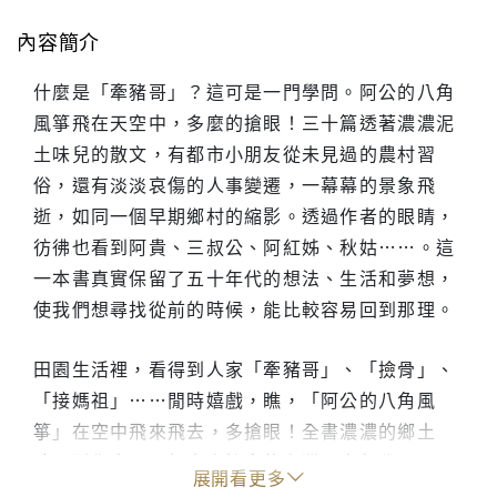
內容簡介
什麼是「牽豬哥」？這可是一門學問。阿公的八角
風箏飛在天空中，多麼的搶眼！三十篇透著濃濃泥
土味兒的散文，有都市小朋友從未見過的農村習
俗，還有淡淡哀傷的人事變遷，一幕幕的景象飛
逝，如同一個早期鄉村的縮影。透過作者的眼睛，
彷彿也看到阿貴、三叔公、阿紅姊、秋姑……。這
一本書真實保留了五十年代的想法、生活和夢想，
使我們想尋找從前的時候，能比較容易回到那理。
田園生活裡，看得到人家「牽豬哥」、「撿骨」、
「接媽祖」……閒時嬉戲，瞧，「阿公的八角風
箏」在空中飛來飛去，多搶眼！全書濃濃的鄉土
味，引你走入那個令人懷念的台灣五十年代……
展開看更多