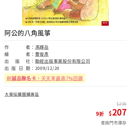
阿公的八角風箏
作
者：
馮輝岳
繪
者：
曹俊彥
出
版
社：
聯經出版事業股份有限公司
出
版
日
期：
2009/12/20
刷
誠品聯名卡
，天天享最高7%回饋
大量採購團購專區
230
207
9
查詢門市庫存