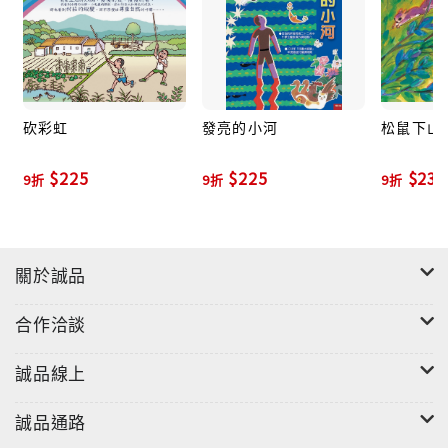
砍彩虹
發亮的小河
松鼠下山
"
$225
$225
$234
9折
9折
9折
關於誠品
合作洽談
誠品線上
誠品通路