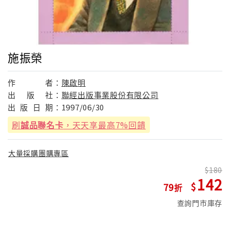
施振榮
作
者：
陳啟明
出
版
社：
聯經出版事業股份有限公司
出
版
日
期：
1997/06/30
刷
誠品聯名卡
，天天享最高7%回饋
大量採購團購專區
180
142
79
查詢門市庫存