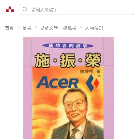
首頁
童書
兒童文學／橋樑書
人物傳記