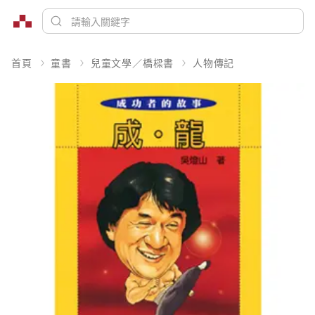
首頁
童書
兒童文學／橋樑書
人物傳記