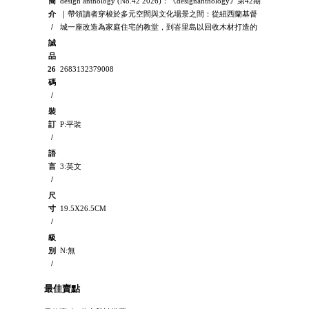
簡
design anthology (No.42 2026)：《designanthology》第42期
介
｜帶領讀者穿梭於多元空間與文化場景之間：從紐西蘭基督
/
城一座改造為家庭住宅的教堂，到峇里島以回收木材打造的
誠
品
26
2683132379008
碼
/
裝
訂
P:平裝
/
語
言
3:英文
/
尺
寸
19.5X26.5CM
/
級
別
N:無
/
最佳賣點