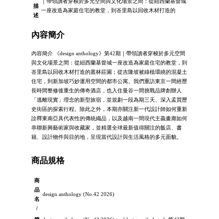
｜帶領讀者穿梭於多元空間與文化場景之間：從紐西蘭基督城
描
一座改造為家庭住宅的教堂，到峇里島以回收木材打造的
述
內容簡介
內容簡介 《design anthology》第42期｜帶領讀者穿梭於多元空間
與文化場景之間：從紐西蘭基督城一座改造為家庭住宅的教堂，到
峇里島以回收木材打造的叢林莊園；從吉隆坡被綠植環繞的混凝土
住宅，到新加坡巧妙運用空間的都市公寓。我們重訪東京一間經歷
長時間整修後重生的傳奇酒店，也入住曼谷一間挑戰品牌創辦人
「逃離現實」理念的新型旅宿，並規劃一段為期三天、深入孟買歷
史街區的探索行程。除此之外，本期亦關注新一代設計師如何重新
詮釋東南亞具代表性的傳統織品，以及越南一間現代主義畫廊如何
串聯新興藝術家與收藏家，並精選全球最新值得關注的飯店、書
籍、設計物件與目的地，呈現當代設計與生活風格的多元面貌。
商品規格
商
品
design anthology (No.42 2026)
名
/