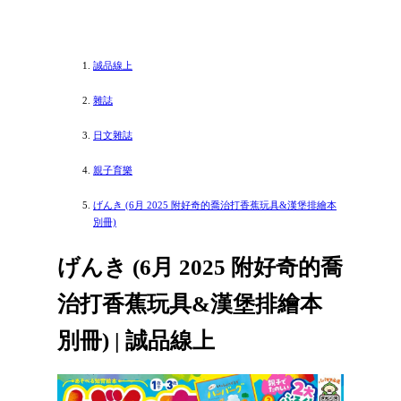
誠品線上
雜誌
日文雜誌
親子育樂
げんき (6月 2025 附好奇的喬治打香蕉玩具&漢堡排繪本
別冊)
げんき (6月 2025 附好奇的喬
治打香蕉玩具&漢堡排繪本
別冊) | 誠品線上