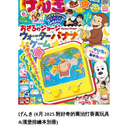
げんき (6月 2025 附好奇的喬治打香蕉玩具
&漢堡排繪本別冊)