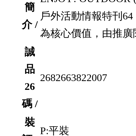
簡
戶外活動情報特刊6
介 /
為核心價值，由推廣
誠
品
2682663822007
26
碼 /
裝
P:平裝