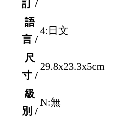
訂 /
語
4:日文
言 /
尺
29.8x23.3x5cm
寸 /
級
N:無
別 /