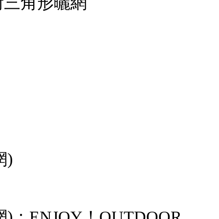
：附三角形曬網
網)
形曬網)：ENJOY！OUTDOOR