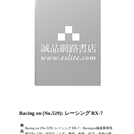
Racing on (No.529): レーシング RX-7
商
Racing on (No.529): レーシング RX-7：Racingon極速賽車情
品
報誌No.529：誠品以「人文、藝術、創意、生活」為核心價