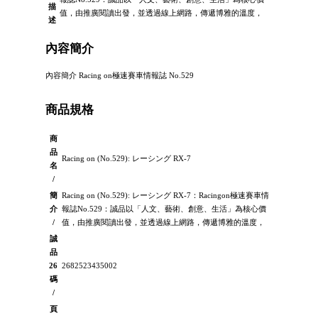
描
值，由推廣閱讀出發，並透過線上網路，傳遞博雅的溫度，
述
內容簡介
內容簡介 Racing on極速賽車情報誌 No.529
商品規格
商
品
Racing on (No.529): レーシング RX-7
名
/
簡
Racing on (No.529): レーシング RX-7：Racingon極速賽車情
介
報誌No.529：誠品以「人文、藝術、創意、生活」為核心價
/
值，由推廣閱讀出發，並透過線上網路，傳遞博雅的溫度，
誠
品
26
2682523435002
碼
/
頁