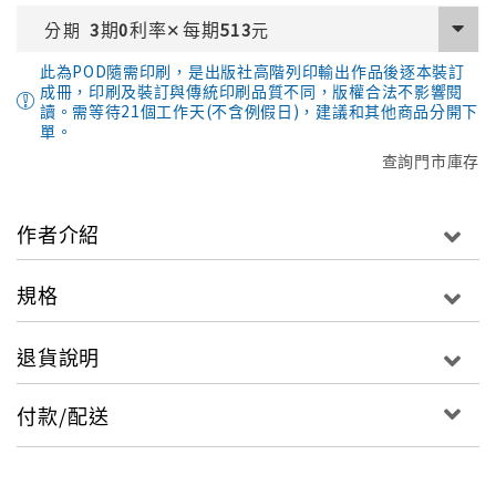
期
利率
每期
分期
3
0
✕
513
元
此為POD隨需印刷，是出版社高階列印輸出作品後逐本裝訂
成冊，印刷及裝訂與傳統印刷品質不同，版權合法不影響閱
讀。需等待21個工作天(不含例假日)，建議和其他商品分開下
單。
查詢門市庫存
作者介紹
規格
退貨說明
付款/配送