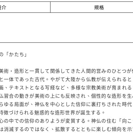
簡介
規格
の「かたち」
美術・造形と一貫して関係してきた人間的営みのひとつが
と一体であった古代。やがて大陸から仏教が伝えられると
画、テキストとなる写経など、多様な宗教美術が育まれる
仏習合の動きが美術の上にも反映され、個性的な造形を生
らゆる局面が、神仏を中心とした信仰に裏打ちされた時代
特徴づけられる魅惑的な造形世界が誕生する。
心の中での信仰のありようが変質する。神仏の住む「向こ
は消滅するのではなく、拡散するとともに楽しむ傾向を示