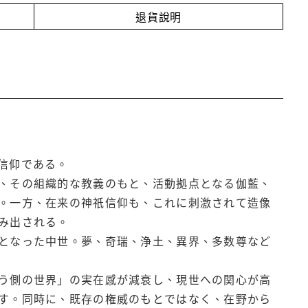
退貨說明
信仰である。
、その組織的な教義のもと、活動拠点となる伽藍、
。一方、在来の神祇信仰も、これに刺激されて造像
み出される。
となった中世。夢、奇瑞、浄土、異界、多数尊など
う側の世界」の実在感が減衰し、現世への関心が高
す。同時に、既存の権威のもとではなく、在野から