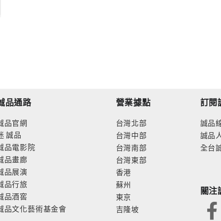
誠品通路
營業據點
訂閱
誠品官網
台灣北部
誠品
迷
誠品
台灣中部
誠品
誠品電影院
台灣南部
全台
誠品畫廊
台灣東部
誠品展演
香港
誠品行旅
蘇州
關注
誠品酒窖
東京
誠品文化藝術基金會
吉隆坡