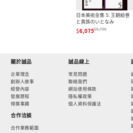
日本美術全集 5: 王朝絵巻
と貴族のいとなみ
6,750
6,075
關於誠品
誠品線上
企業理念
常見問題
創辦人故事
聯絡我們
經營內容
網站使用條款
發展歷程
隱私權政策
得獎事蹟
個人資料保護法
合作洽談
合作業務範圍