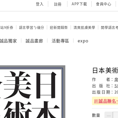
登入
APP下載
會員中心
註冊
站9折券
語言學習ㄅ級分
迎新開鞋祭
清爽肌膚美學
開學語言
誠品獨家
誠品畫廊
活動專區
expo
日本美術
作
者：
出
版
社：
S
出
版
日
期：
2
刷
誠品聯名
數量