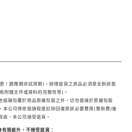
注意！猶豫期非試用期)，辦理退貨之商品必須是全新狀態
有附隨文件或資料的完整性等)。
他紙箱包覆於商品原廠包裝之外，切勿直接於原廠包裝
本公司得依毀損程度扣除回復原狀必要費用(整新費)後
瑕疵，本公司接受退貨。
身有瑕疵外，不接受退貨：