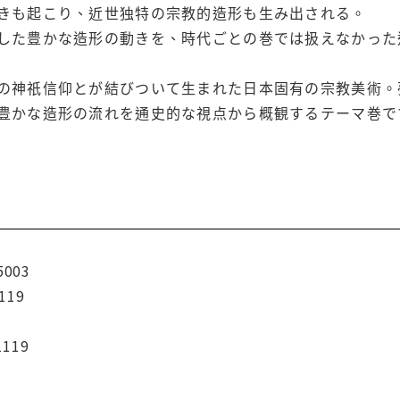
きも起こり、近世独特の宗教的造形も生み出される。
した豊かな造形の動きを、時代ごとの巻では扱えなかった
の神祇信仰とが結びついて生まれた日本固有の宗教美術。
豊かな造形の流れを通史的な視点から概観するテーマ巻で
5003
119
1119