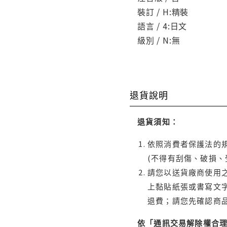
裝訂 / H:精裝
語言 / 4:日文
級別 / N:無
退貨說明
退貨須知：
依照消費者保護法的規
(不得有刮傷、破損、
請您以送貨廠商使用
上黏貼紙張或書寫文
退費；請您先確認商
依「通訊交易解除權合