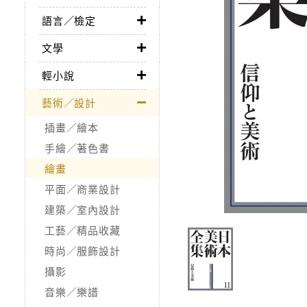
語言／檢定
文學
輕小說
藝術／設計
插畫／繪本
手繪／著色書
繪畫
平面／商業設計
建築／室內設計
工藝／精品收藏
時尚／服飾設計
攝影
音樂／樂譜