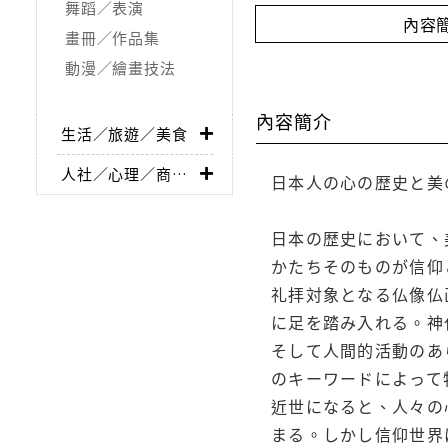
舞蹈／表演
內容
畫冊／作品集
動漫／繪畫技法
內容簡介
生活／旅遊／美食
人社／心理／商業／其他
日本人の心の歴史と美
日本の歴史において、
かたちそのものが信仰
礼拝対象となる仏像仏
に足を踏み入れる。神
そして人間的活動のあ
のキーワードによって
近世になると、人々の
まる。しかし信仰世界