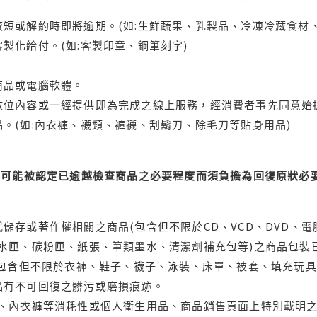
短或解約時即將逾期。(如:生鮮蔬果、乳製品、冷凍冷藏食材、
製化給付。(如:客製印章、鋼筆刻字)
商品或電腦軟體。
位內容或一經提供即為完成之線上服務，經消費者事先同意始提
。(如:內衣褲、襪類、褲襪、刮鬍刀、除毛刀等貼身用品)
可能被認定已逾越檢查商品之必要程度而須負擔為回復原狀必要
儲存或著作權相關之商品(包含但不限於CD、VCD、DVD、電
水匣、碳粉匣、紙張、筆類墨水、清潔劑補充包等)之商品包裝已
(包含但不限於衣褲、鞋子、襪子、泳裝、床單、被套、填充玩具
品有不可回復之髒污或磨損痕跡。
品、內衣褲等消耗性或個人衛生用品、商品銷售頁面上特別載明之