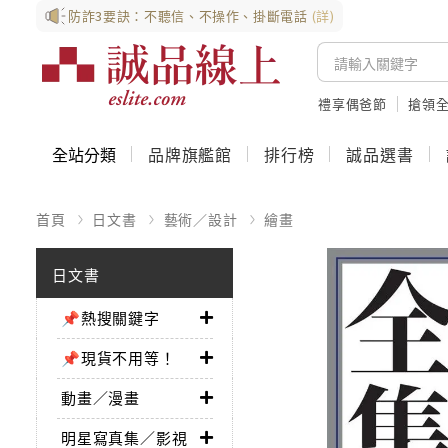
防詐3要訣：不聽信、不操作、掛斷電話
(詳)
禮享偶爸節
搶領全
全站分類
品牌旗艦館
排行榜
誠品選書
首頁
日文書
藝術／設計
繪畫
日文書
📌熱搜關鍵字
📌現貨不用等！
動畫／漫畫
明星寫真集／影視