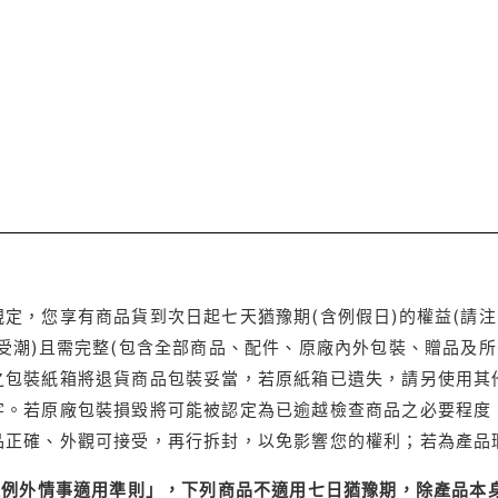
定，您享有商品貨到次日起七天猶豫期(含例假日)的權益(請
受潮)且需完整(包含全部商品、配件、原廠內外包裝、贈品及所
之包裝紙箱將退貨商品包裝妥當，若原紙箱已遺失，請另使用其
字。若原廠包裝損毀將可能被認定為已逾越檢查商品之必要程度，
品正確、外觀可接受，再行拆封，以免影響您的權利；若為產品
理例外情事適用準則」，下列商品不適用七日猶豫期，除產品本