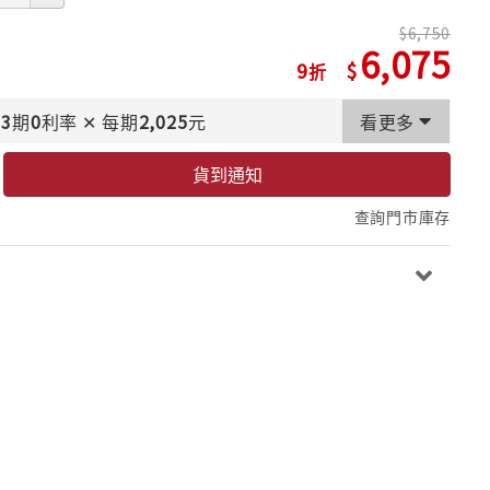
6,750
6,075
9
3
期
0
利率
✕
每期
2,025
元
看更多
貨到通知
查詢門市庫存