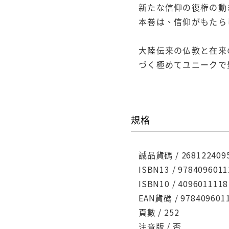
新たな信仰の復権の動
本巻は、信仰がもたら
大陸伝来の仏教と在来
づく極めてユニークで
規格
誠品貨碼 / 268122409
ISBN13 / 9784096011
ISBN10 / 4096011118
EAN貨碼 / 978409601
頁數 / 252
注音版 / 否