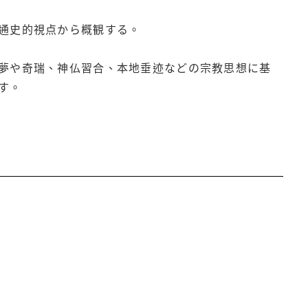
通史的視点から概観する。
夢や奇瑞、神仏習合、本地垂迹などの宗教思想に基
す。