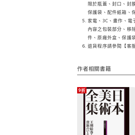
限於瓶蓋、封口、封膜
保護袋、配件紙箱、
家電、3C、畫作、
內容之包裝部分、移除
件、原廠外盒、保護
退貨程序請參閱【客
作者相關書籍
9折