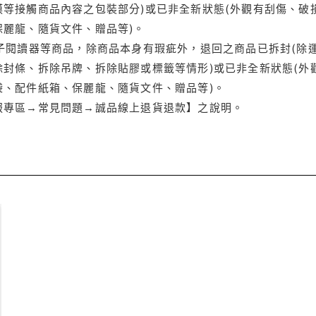
等接觸商品內容之包裝部分)或已非全新狀態(外觀有刮傷、破
保麗龍、隨貨文件、贈品等)。
電子閱讀器等商品，除商品本身有瑕疵外，退回之商品已拆封(除
封條、拆除吊牌、拆除貼膠或標籤等情形)或已非全新狀態(外
袋、配件紙箱、保麗龍、隨貨文件、贈品等)。
服專區→常見問題→誠品線上退貨退款】之說明。