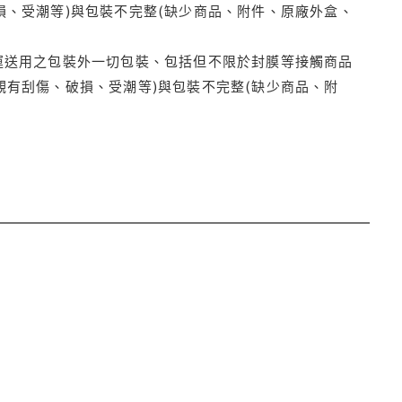
損、受潮等)與包裝不完整(缺少商品、附件、原廠外盒、
運送用之包裝外一切包裝、包括但不限於封膜等接觸商品
觀有刮傷、破損、受潮等)與包裝不完整(缺少商品、附