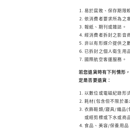
易於腐敗、保存期限較
依消費者要求所為之客
報紙、期刊或雜誌。
經消費者拆封之影音
非以有形媒介提供之數
已拆封之個人衛生用品
國際航空客運服務。
若您退貨時有下列情形，
定是否要退貨：
以數位或電磁紀錄形式
耗材(包含但不限於墨
衣飾鞋類/寢具/織品
或經剪標或下水或商
食品、美容/保養用