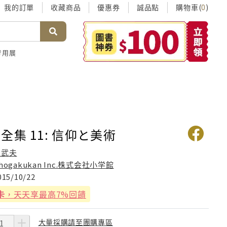
我的訂單
收藏商品
優惠券
誠品點
購物車(
)
0
考用展
全集 11: 信仰と美術
泉武夫
hogakukan Inc.株式会社小学館
015/10/22
卡
，天天享最高7%回饋
大量採購請至團購專區