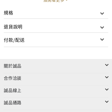
2. 秋冬流行趨勢
規格
提供秋冬時尚趨勢解析，以及明星專訪—窪塚愛流、ME
與著名導演黑澤清的獨家對談，內容豐富又精彩。
退貨說明
3. 卷末特集：ME（16頁精采專訪）
付款/配送
專訪新生代偶像ME，從音樂到生活，貼近偶像真實的一
面。
本期不僅是《膽大黨》粉絲的必讀寶典，更是文青探索
關於誠品
影視與時尚的最佳選擇！
合作洽談
「少年ジャンプ＋」にて2021年4月6日より連載中の龍
誠品線上
幸伸による漫画『ダンダダン』が2024年10月より待望
のTVアニメ化。「オカルト」というジャンルを新感覚
誠品通路
で更新していく本作は、アニメとしてどのように生ま
れ変わるのか。スタッフ・キャストの取材を通して、