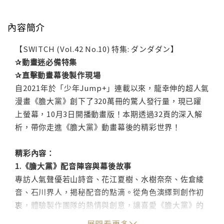
內容簡介
【SWITCH (Vol.42 No.10) 特集: ダンダダン】
✰動畫迷必備特集
✰直擊動畫幕後製作現場
自2021年於「少年Jump+」連載以來，龍幸伸的超人氣
漫畫《膽大黨》創下了320萬冊的驚人發行量，現已躍
上螢幕，10月3日開播動畫版！本期透過32頁的深入解
析，帶你走進《膽大黨》動畫幕後的精彩世界！
精彩內容：
1.《膽大黨》配音陣容與幕後故事
專訪人氣聲優若山詩音、花江夏樹、水樹奈奈、佐倉綾
音、石川界人，揭秘配音的點滴。從角色演繹到創作初
衷，體驗製作團隊的熱情與創意，讓喜愛《膽大黨》的
粉絲們一飽眼福。
展開看更多