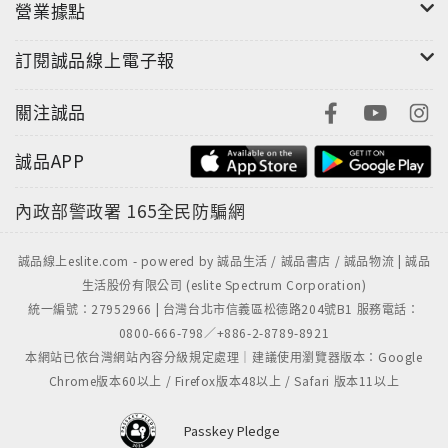
營業據點
その魅力に迫る
訂閱誠品線上電子報
關注誠品
誠品APP
內政部警政署
165全民防騙網
誠品線上eslite.com - powered by 誠品生活 / 誠品書店 / 誠品物流 | 誠品
生活股份有限公司 (eslite Spectrum Corporation)
統一編號：27952966 | 台灣台北市信義區松德路204號B1 服務電話：
0800-666-798／+886-2-8789-8921
本網站已依台灣網站內容分級規定處理｜建議使用瀏覽器版本：Google
Chrome版本60以上 / Firefox版本48以上 / Safari 版本11以上
Passkey Pledge