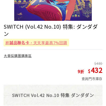
SWITCH (Vol.42 No.10) 特集: ダンダダ
ン
刷
誠品聯名卡
，天天享最高7%回饋
大量採購團購專區
480
432
9
查詢門市庫存
SWITCH Vol.42 No.10 特集 ダンダダン