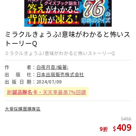
ミラクルきょうふ!意味がわかると怖いス
トーリーQ
ミラクルきょうふ!意味がわかると怖いストーリーQ
作
者：
白夜月杳/編著;
出
版
社：
日本出版販売株式会社
出
版
日
期：
2024/07/09
刷
誠品聯名卡
，天天享最高7%回饋
大量採購團購專區
455
409
9