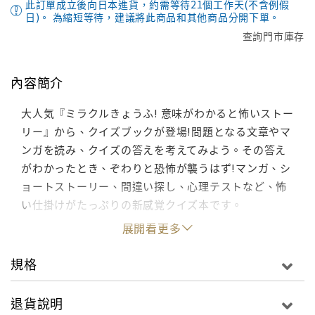
此訂單成立後向日本進貨，約需等待21個工作天(不含例假
日)。 為縮短等待，建議將此商品和其他商品分開下單。
查詢門市庫存
內容簡介
大人気『ミラクルきょうふ! 意味がわかると怖いストー
リー』から、クイズブックが登場!問題となる文章やマ
ンガを読み、クイズの答えを考えてみよう。その答え
がわかったとき、ぞわりと恐怖が襲うはず!マンガ、シ
ョートストーリー、間違い探し、心理テストなど、怖
い仕掛けがたっぷりの新感覚クイズ本です。
展開看更多
規格
退貨說明