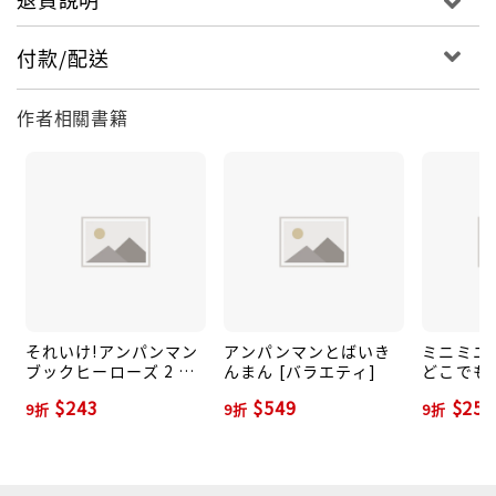
付款/配送
作者相關書籍
それいけ!アンパンマン
アンパンマンとばいき
ミニミニ
ブックヒーローズ 2 ア
んまん [バラエティ]
どこでも
ニメえほん
ミニブック
$243
$549
$256
9折
9折
9折