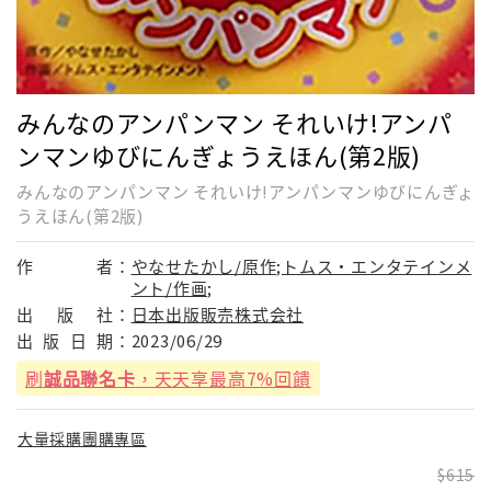
みんなのアンパンマン それいけ!アンパ
ンマンゆびにんぎょうえほん(第2版)
みんなのアンパンマン それいけ!アンパンマンゆびにんぎょ
うえほん(第2版)
作
者：
やなせたかし/原作;トムス・エンタテインメ
ント/作画;
出
版
社：
日本出版販売株式会社
出
版
日
期：
2023/06/29
刷
誠品聯名卡
，天天享最高7%回饋
大量採購團購專區
615