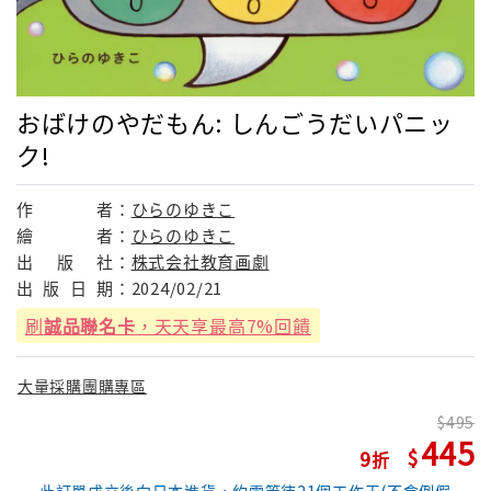
おばけのやだもん: しんごうだいパニッ
ク!
作
者：
ひらのゆきこ
繪
者：
ひらのゆきこ
出
版
社：
株式会社教育画劇
出
版
日
期：
2024/02/21
刷
誠品聯名卡
，天天享最高7%回饋
大量採購團購專區
495
445
9