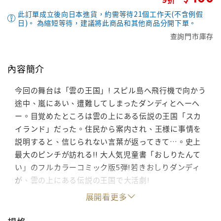
此訂單成立後向日本進貨，約需等待21個工作天(不含例假
日)。 為縮短等待，建議將此商品和其他商品分開下單。
查詢門市庫存
內容簡介
今回の舞台は「雲の王国」! スピル島へ飛行機で向かう
途中、嵐にあい、遭難してしまったダンディとへーへ
ー。目覚めたところは雲の上にある伝説の王国「スカ
イランド」だった。住民から案内され、王様に事情を
説明すると、信じられない言葉が返ってきて…。史上
最大のピンチが訪れる!! 大人気児童書「おしりたんて
い」のフルカラーコミック版5弾!若きおしりダンディ
が、雲の上にある伝説の王国で大活劇!
展開看更多