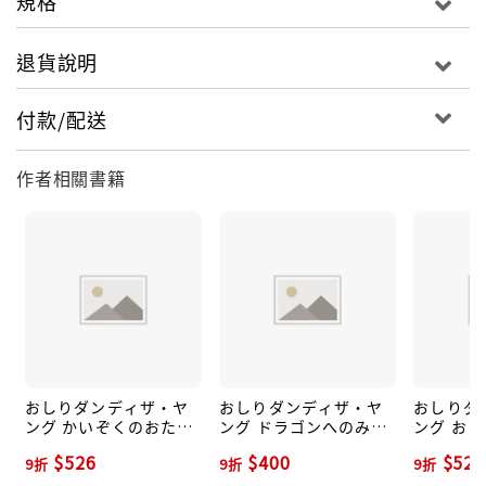
規格
退貨說明
付款/配送
作者相關書籍
おしりダンディザ・ヤ
おしりダンディザ・ヤ
おしりダ
ング かいぞくのおたか
ング ドラゴンへのみち!
ング お
らをさがせ! おしりダン
おしりダンディアドベ
ドベンチャ
$526
$400
$526
9折
9折
9折
ディアドベンチャー 2
ンチャー 4