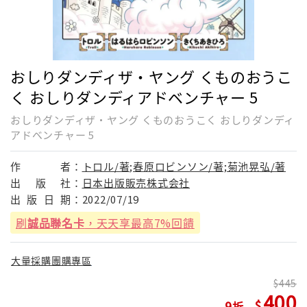
おしりダンディザ・ヤング くものおうこ
く おしりダンディアドベンチャー 5
おしりダンディザ・ヤング くものおうこく おしりダンディ
アドベンチャー 5
作
者：
トロル/著;春原ロビンソン/著;菊池晃弘/著
出
版
社：
日本出版販売株式会社
出
版
日
期：
2022/07/19
刷
誠品聯名卡
，天天享最高7%回饋
大量採購團購專區
445
400
9