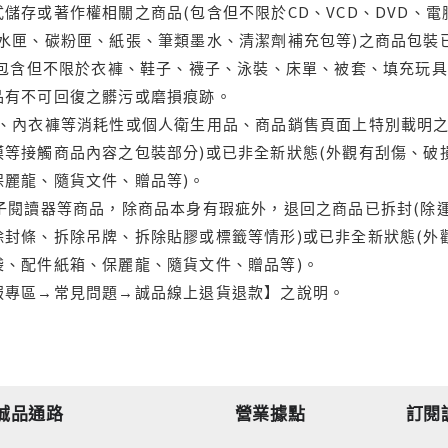
儲存或著作權相關之商品(包含但不限於CD、VCD、DVD、電
水匣、碳粉匣、紙張、筆類墨水、清潔劑補充包等)之商品包裝已
(包含但不限於衣褲、鞋子、襪子、泳裝、床單、被套、填充玩具
品有不可回復之髒污或磨損痕跡。
品、內衣褲等消耗性或個人衛生用品、商品銷售頁面上特別載明之
等接觸商品內容之包裝部分)或已非全新狀態(外觀有刮傷、破
保麗龍、隨貨文件、贈品等)。
電子閱讀器等商品，除商品本身有瑕疵外，退回之商品已拆封(除
封條、拆除吊牌、拆除貼膠或標籤等情形)或已非全新狀態(外
袋、配件紙箱、保麗龍、隨貨文件、贈品等)。
服專區→常見問題→誠品線上退貨退款】之說明。
誠品通路
營業據點
訂閱