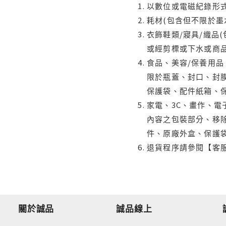
以數位或電磁紀錄形式
耗材(包含但不限於墨
衣飾鞋類/寢具/織品
或經剪標或下水或商
食品、美容/保養用
限於瓶蓋、封口、封膜
保護袋、配件紙箱、
家電、3C、畫作、
內容之包裝部分、移除
件、原廠外盒、保護
退貨程序請參閱【客
關於誠品
誠品線上