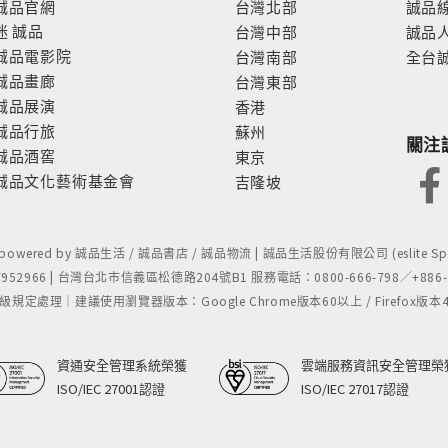
誠品官網
台灣北部
誠品
迷
誠品
台灣中部
誠品
誠品電影院
台灣南部
全台
誠品畫廊
台灣東部
誠品展演
香港
誠品行旅
蘇州
關注
誠品酒窖
東京
誠品文化藝術基金會
吉隆坡
- powered by 誠品生活 / 誠品書店 / 誠品物流 | 誠品生活股份有限公司 (eslite Spect
52966 | 台灣台北市信義區松德路204號B1 服務電話：0800-666-798／+886-2-
處理｜建議使用瀏覽器版本：Google Chrome版本60以上 / Firefox版本48以上
資通安全管理系統榮獲
雲端服務資訊安全管理榮
ISO/IEC 27001認證
ISO/IEC 27017認證