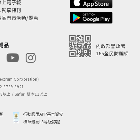
線上電子報
人獨享特刊
誠品門市活動/優惠
誠品
內政部警政署
165全民防騙網
rum Corporation)
8789-8921
 / Safari 版本11以上
獲
行動應用APP基本資安
標章最高L3等級認證