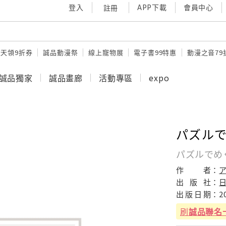
登入
APP下載
會員中心
註冊
天天領9折券
誠品動漫祭
線上寵物展
電子書99特惠
動漫之音79
誠品獨家
誠品畫廊
活動專區
expo
パズル
パズルでめ
作
者：
出
版
社：
出
版
日
期：
2
刷
誠品聯名