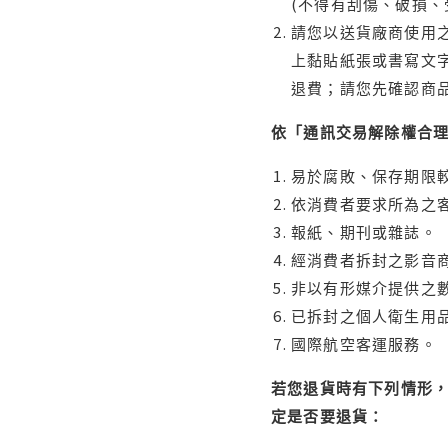
(不得有刮傷、破損、
請您以送貨廠商使用
上黏貼紙張或書寫文
退費；請您先確認商
依「通訊交易解除權合
易於腐敗、保存期限較
依消費者要求所為之客
報紙、期刊或雜誌。
經消費者拆封之影音
非以有形媒介提供之數
已拆封之個人衛生用品
國際航空客運服務。
若您退貨時有下列情形，
定是否要退貨：