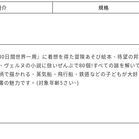
簡介
規格
80日間世界一周』に着想を得た冒険あそび絵本、待望の邦
、ヴェルヌの小説に倣いぜんぶで80個!すべての謎を解い
柄で描かれる、蒸気船、飛行船、鉄道などの子どもが大好
の魅力です。(対象年齢5さい~)