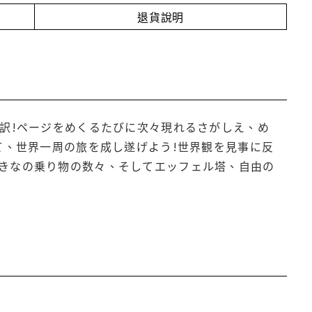
退貨說明
訳!ページをめくるたびに次々現れるさがしえ、め
て、世界一周の旅を成し遂げよう!世界観を見事に反
きなの乗り物の数々、そしてエッフェル塔、自由の