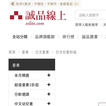
防詐3要訣：不聽信、不操作、掛斷電話
(詳)
開學入職裝備學
全站分類
品牌旗艦館
排行榜
誠品選書
首頁
童書
日文童書
日文兒童知識
童書
本月精選
超值童書2折起
分齡選讀
中文幼兒書