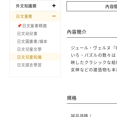
外文知識類
內容
日文童書
📌日文童書精選
內容簡介
日文幼兒書
日文圖畫書/繪本
ジュール・ヴェルヌ『
日文兒童文學
いろ、パズルの数々は
日文兒童知識
映したクラシックな絵
日文語言學習
女神などの建造物も本書
規格
誠品貨碼 /