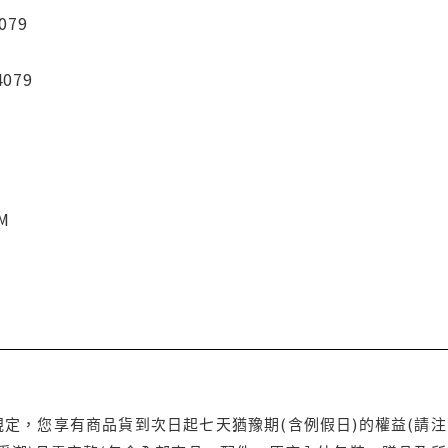
079
4079
CM
定，您享有商品貨到次日起七天猶豫期(含例假日)的權益(請