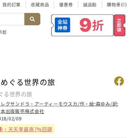
我的訂單
收藏商品
優惠券
誠品點
購物車(
)
0
折起
でめぐる世界の旅
ぐる世界の旅
アレクサンドラ・アーティーモウスカ/作・絵;森ゆみ/訳;
日本出版販売株式会社
018/02/09
卡
，天天享最高7%回饋