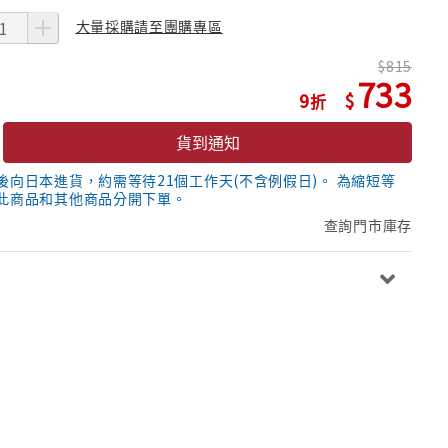
大量採購請至團購專區
815
733
9
貨到通知
後向日本進貨，約需等待21個工作天(不含例假日)。 為縮短等
此商品和其他商品分開下單。
查詢門市庫存