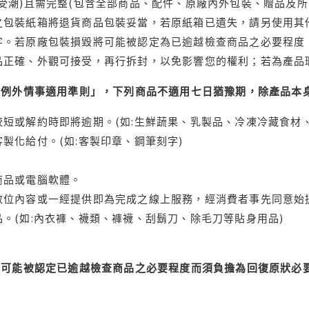
受潮)且需完整(包含全部商品、配件、原廠內外包裝、贈品及所
之包裝紙箱將退貨商品包裝妥當，若原紙箱已遺失，請另使用其
字。若原廠包裝損毀將可能被認定為已逾越檢查商品之必要程度，
品正確、外觀可接受，再行拆封，以免影響您的權利；若為產品
理例外情事適用準則」，下列商品不適用七日猶豫期，除產品本
短或解約時即將逾期。(如:生鮮蔬果、乳製品、冷凍冷藏食材、
製化給付。(如:客製印章、鋼筆刻字)
商品或電腦軟體。
位內容或一經提供即為完成之線上服務，經消費者事先同意始提
。(如:內衣褲、襪類、褲襪、刮鬍刀、除毛刀等貼身用品)
可能被認定已逾越檢查商品之必要程度而須負擔為回復原狀必要