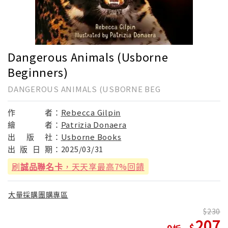
Dangerous Animals (Usborne
Beginners)
DANGEROUS ANIMALS (USBORNE BEG
作
者：
Rebecca Gilpin
繪
者：
Patrizia Donaera
出
版
社：
Usborne Books
出
版
日
期：
2025/03/31
刷
誠品聯名卡
，天天享最高7%回饋
大量採購團購專區
230
207
9