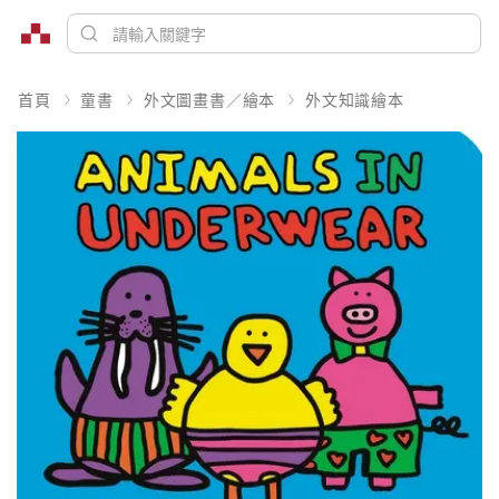
首頁
童書
外文圖畫書／繪本
外文知識繪本