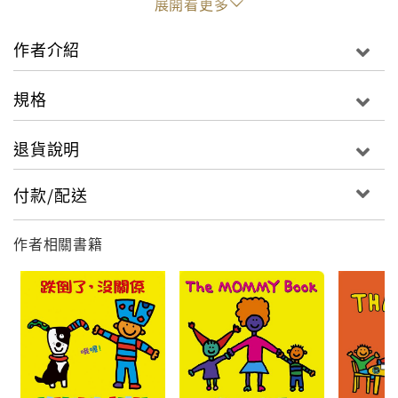
展開看更多
illustrations showcase an array of animals in all
kinds of silly underwear styles, making ABCs tons
作者介紹
of fun for toddlers and their caregivers.
規格
退貨說明
付款/配送
作者相關書籍