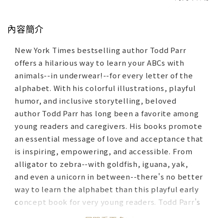
內容簡介
New York Times bestselling author Todd Parr
offers a hilarious way to learn your ABCs with
animals--in underwear!--for every letter of the
alphabet. With his colorful illustrations, playful
humor, and inclusive storytelling, beloved
author Todd Parr has long been a favorite among
young readers and caregivers. His books promote
an essential message of love and acceptance that
is inspiring, empowering, and accessible. From
alligator to zebra--with goldfish, iguana, yak,
and even a unicorn in between--there's no better
way to learn the alphabet than this playful early
concept book for very young readers. Todd Parr's
signature bold colors and kid-friendly