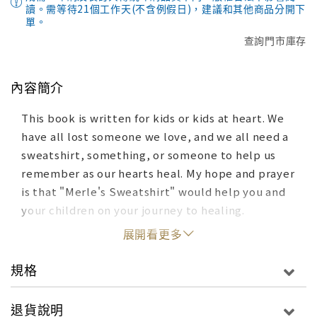
讀。需等待21個工作天(不含例假日)，建議和其他商品分開下
單。
查詢門市庫存
內容簡介
This book is written for kids or kids at heart. We
have all lost someone we love, and we all need a
sweatshirt, something, or someone to help us
remember as our hearts heal. My hope and prayer
is that "Merle's Sweatshirt" would help you and
your children on your journey to healing.
展開看更多
規格
退貨說明