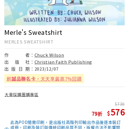
Merle's Sweatshirt
MERLES SWEATSHIRT
作
者：
Chuck Wilson
出
版
社：
Christian Faith Publishing
出
版
日
期：
2023/12/07
刷
誠品聯名卡
，天天享最高7%回饋
大量採購團購專區
730
576
79
此為POD隨需印刷，是出版社高階列印輸出作品後逐本裝訂
成冊，印刷及裝訂與傳統印刷品質不同，版權合法不影響閱