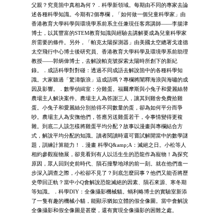
父親？究竟箇中真相為何？．科學新領域。每期由不同的專家去論
述各種科學知識。今期有2個專欄，「如何做一個兒童科學家」由
香港教育大學科學與環境學系前系主任兼現任客席講師——李揚津
博士，以其豐富的STEM教育知識與經驗去講解要成為兒童科學家
所需要的條件。另外，「帕克太陽探測器」由美國太空總署戈達德
太空飛行中心博士後研究員、香港教育大學科學及環境學系前助理
教授——郭炳偉博士，去解說帕克號探索太陽時所創下的新紀
錄。．成語科學對對碰：透過不同成語去解說箇中的各種科學知
識。大家聽過「驚濤骸浪」這成語嗎？專欄將闡釋海浪與海嘯的成
因及影響。．數學偵緝室：分雞蛋。福爾摩斯與小兔子和愛麗絲替
農場主人解決案件。農場主人為答謝三人，讓其到雞舍免費拾雞
蛋。小兔子和愛麗絲分別拾得不同數量的蛋，卻為如何平分而爭
吵。農場主人為安撫他們，答應另送雞蛋若干，令事情變得更複
雜。到底二人該怎樣將雞蛋平均分配？故事以漫畫與專欄結合方
式，解說平均分配的知識。讀者閱讀時還可嘗試解開當中的數學謎
題，訓練計算能力！．漫畫 科學Q&amp;A：滅絕之日。小松等人
相約參觀寵物展，卻竟看到有人以活生生的恐龍作為寵物！為探究
原因，眾人回到史前時代、隕石撞擊地球的前一刻。就在他們進一
步深入調查之際，小松卻不見了？到底怎麼回事？他們又能否將歷
史帶回正軌？當中小Q會解說恐龍滅絕的因素、隕石來源、寒冬期
等知識。．科學DIY：全像攝影機械貓。蝸利略博士的實驗室新添
了一隻有趣的機械小貓，能顯示猶如立體的假全像圖。當中會解說
全像攝影和假全像圖是甚麼，還有實現全像攝影的困難之處。