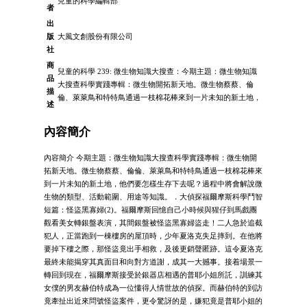
兒童的科學編輯部
者
出
版
大風文創股份有限公司
社
商
兒童的科學 239: 微生物知識大搜查：今期主題：微生物知識
品
大搜查科學實踐專輯：微生物開拓新天地。微生物蔡蔡、倫
描
倫、萊萊鳥和特特鳥通過一枝棉花棒來到一片未知的新土地，
述
內容簡介
內容簡介 今期主題：微生物知識大搜查科學實踐專輯：微生物開
拓新天地。微生物蔡蔡、倫倫、萊萊鳥和特特鳥通過一枝棉花棒來
到一片未知的新土地，他們要怎樣生存下去呢？過程中將會解說微
生物的類型、活動範圍、用途等知識。．大偵探福爾摩斯科學鬥智
短篇：怪盜黑寡婦(2)。福爾摩斯回憶自己小時候與猩仔到馬戲團
觀看美女轉銀盤表演，其間銀盤被怪盜黑寡婦盜走！二人急於追截
犯人，正當跑到一棟樓房的屋頂時，少年夏洛克失足摔到。在他將
要掉下樓之際，那怪盜竟出手相救，及後更銷聲匿跡。這令夏洛克
最終未能揭穿其真面目和向對方道謝，成其一大撼事。接着場景一
轉回到現在，福爾摩斯接受於銀器店相遇的普耶小姐所託，訓練其
女僕的男友赫伯特成為一位懂得人情世故的偵探。而赫伯特的到訪
竟牽扯出近來問號怪盜案件，更令驚訝的是，嫌犯竟是普耶小姐的