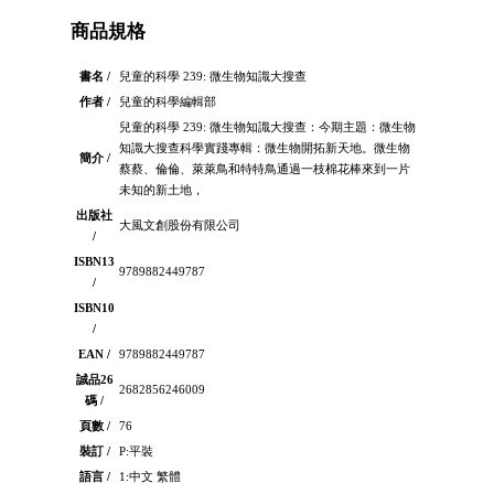
商品規格
書名 /
兒童的科學 239: 微生物知識大搜查
作者 /
兒童的科學編輯部
兒童的科學 239: 微生物知識大搜查：今期主題：微生物
知識大搜查科學實踐專輯：微生物開拓新天地。微生物
簡介 /
蔡蔡、倫倫、萊萊鳥和特特鳥通過一枝棉花棒來到一片
未知的新土地，
出版社
大風文創股份有限公司
/
ISBN13
9789882449787
/
ISBN10
/
EAN /
9789882449787
誠品26
2682856246009
碼 /
頁數 /
76
裝訂 /
P:平裝
語言 /
1:中文 繁體