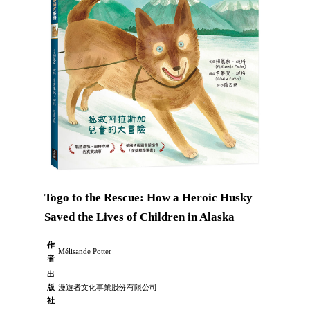
Togo to the Rescue: How a Heroic Husky
Saved the Lives of Children in Alaska
作
Mélisande Potter
者
出
版
漫遊者文化事業股份有限公司
社