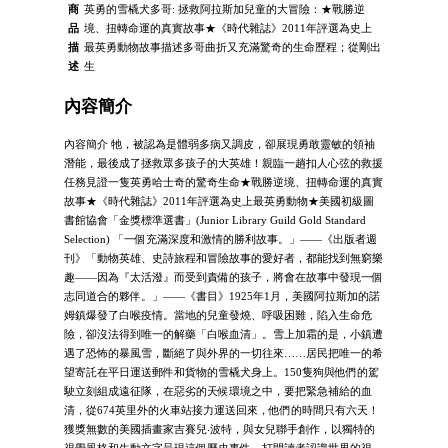
商
英勇的雪橇犬多哥: 拯救阿拉斯加兒童的大冒險：★戰勝逆
品
境、扭轉命運的真實故事★《時代雜誌》2011年評選為史上
描
最英勇動物故事描述多哥曲折又充滿驚奇的生命歷程；從剛出
述
生
內容簡介
內容簡介 牠，被認為是體弱多病又調皮，卻展現勇敢靈敏的領袖
潛能，最後成了拯救眾多孩子的大英雄！親臨一趟扣人心弦的救援
任務見證一隻英勇哈士奇的驚奇生命★戰勝逆境、扭轉命運的真實
故事★《時代雜誌》2011年評選為史上最英勇動物★美國初級圖
書館協會「金獎標準選書」(Junior Library Guild Gold Standard
Selection) 「一個充滿深度和激情的勝利故事。」——《出版者週
刊》「動物英雄、史詩旅程和冒險故事的愛好者，都能找到無窮樂
趣——因為『太活潑』而受到責備的孩子，將會在故事中發現一個
志同道合的夥伴。」——《書目》1925年1月，美國阿拉斯加的諾
姆鎮爆發了白喉疫情。當地的兒童發燒、呼吸困難，陷入生命危
險，卻沒法得到唯一的解藥「白喉血清」。雪上加霜的是，小鎮遭
遇了恐怖的暴風雪，斷絕了與外界的一切往來……居民把唯一的希
望寄託在平日運送郵件和貨物的雪橇犬身上。150隻狗與他們的駕
駛立刻組成遠征隊，在惡劣的天候環境之中，要把緊急補給的血
清，從674英里外的火車站接力運送回來，他們的時間只有六天！
獲獎無數的美國插畫家吉賽兒‧波特，與女兒聯手創作，以獨特的