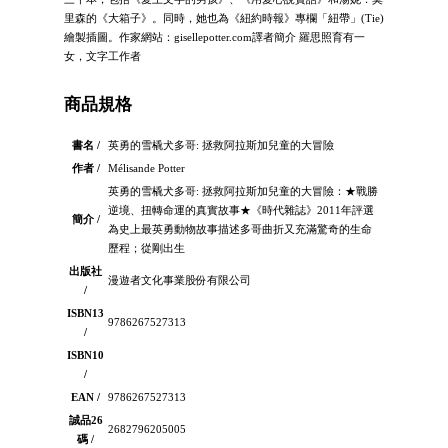
里森的《大箱子》。同時，她也為《紐約時報》專欄「紐帶」(Tie)
繪製插圖。作家網站：gisellepotter.com譯者簡介 羅思照育有一
女，文字工作者
商品規格
書名 /
英勇的雪橇犬多哥: 拯救阿拉斯加兒童的大冒險
作者 /
Mélisande Potter
英勇的雪橇犬多哥: 拯救阿拉斯加兒童的大冒險：★戰勝
逆境、扭轉命運的真實故事★《時代雜誌》2011年評選
簡介 /
為史上最英勇動物故事描述多哥曲折又充滿驚奇的生命
歷程；從剛出生
出版社
漫遊者文化事業股份有限公司
/
ISBN13
9786267527313
/
ISBN10
/
EAN /
9786267527313
誠品26
2682796205005
碼 /