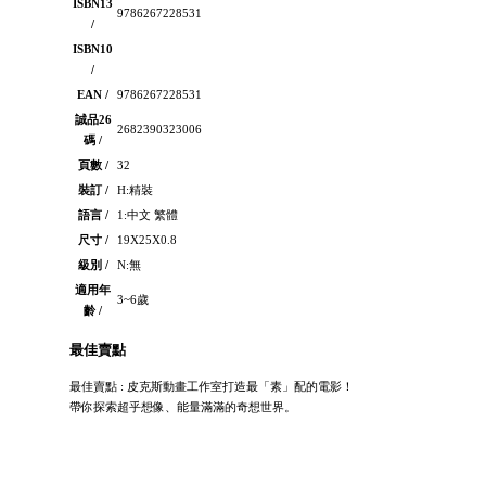
ISBN13
9786267228531
/
ISBN10
/
EAN /
9786267228531
誠品26
2682390323006
碼 /
頁數 /
32
裝訂 /
H:精裝
語言 /
1:中文 繁體
尺寸 /
19X25X0.8
級別 /
N:無
適用年
3~6歲
齡 /
最佳賣點
最佳賣點 : 皮克斯動畫工作室打造最「素」配的電影！
帶你探索超乎想像、能量滿滿的奇想世界。