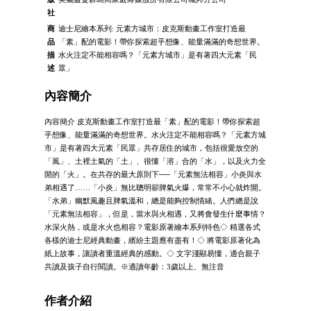
社
商
迪士尼繪本系列: 元素方城市：皮克斯動畫工作室打造最
品
「素」配的電影！帶你探索超乎想像、能量滿滿的奇想世界。
描
水火注定不能相容嗎？「元素方城市」是有著四大元素「民
述
眾」
內容簡介
內容簡介 皮克斯動畫工作室打造最「素」配的電影！帶你探索超
乎想像、能量滿滿的奇想世界。水火注定不能相容嗎？「元素方城
市」是有著四大元素「民眾」共存居住的城市，包括很愛放空的
「風」、土裡土氣的「土」、很懂「溶」合的「水」，以及火力全
開的「火」。在共存的最大原則下──「元素無法相容」小炎與水
弟相遇了……「小炎」無比聰明卻脾氣火爆，常常不小心就炸開。
「水弟」幽默風趣且脾氣溫和，總是能夠控制情緒。人們總是說
「元素無法相容」，但是，當水與火相遇，又將會發生什麼事情？
水深火熱，或是水火也相容？電影原著繪本系列特色◇ 精選各式
各樣的迪士尼經典動畫，繽紛主題應有盡有！◇ 將電影原著化為
紙上故事，讓讀者重溫經典的感動。◇ 文字淺顯易懂，適合親子
共讀及孩子自行閱讀。※適讀年齡：3歲以上、無注音
作者介紹