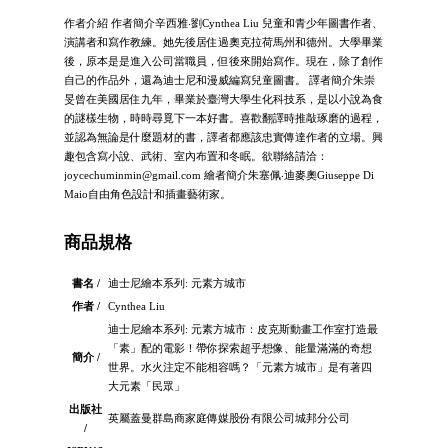
作者介紹 作者簡介辛西雅‧劉Cynthea Liu 兒童和青少年圖書作者、
演講者和寫作教練。她先後居住過奧克拉荷馬州和德州。大學畢業
後，原本是是進入公司當職員，但後來開始寫作。現在，除了創作
自己的作品外，還為迪士尼和漫威編寫兒童圖書。 譯者簡介朱崇
旻曾在美國居住九年，畢業於臺灣大學生化科技系，是以小說為食
的謎樣生物，時時尋覓下一本好書。喜歡翻譯時推敲琢磨的過程，
並認為無論是什麼題材的書，譯者都應該忠實傳達作者的立場。興
趣包含寫小說、武術、室內布置和冬眠。欲聯絡請洽：
joycechuminmin@gmail.com
繪者簡介朱塞佩‧迪麥奧Giuseppe Di
Maio自由角色設計和插畫藝術家。
商品規格
書名 /
迪士尼繪本系列: 元素方城市
作者 /
Cynthea Liu
迪士尼繪本系列: 元素方城市：皮克斯動畫工作室打造最
「素」配的電影！帶你探索超乎想像、能量滿滿的奇想
簡介 /
世界。水火注定不能相容嗎？「元素方城市」是有著四
大元素「民眾」
出版社
英屬蓋曼群島商家庭傳媒股份有限公司城邦分公司
/