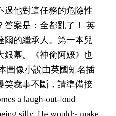
不過他對這任務的危險性
？答案是：全都亂了！ 英
達爾的繼承人。第一本兒
大銀幕。《神偷阿嬤》也
這本圖像小說由英國知名插
爆笑蠢事不斷，請準備接
mes a laugh-out-loud
eing silly. He would:- make