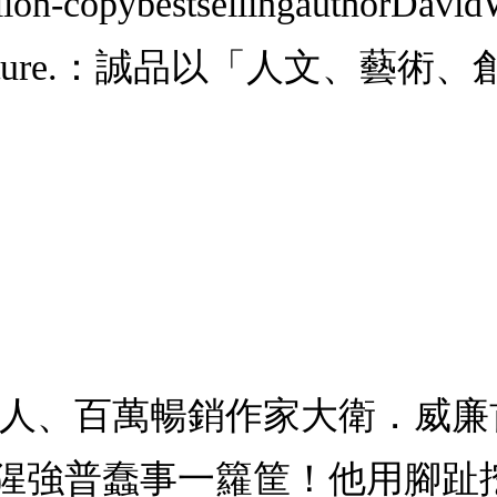
on-copybestsellingauthorDavid
ceadventure.：誠品以「人文
承人、百萬暢銷作家大衛．威
猩強普蠢事一籮筐！他用腳趾