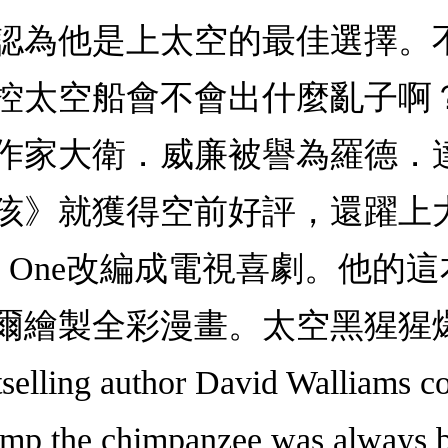
認為他是上太空的最佳選擇。
控太空船會不會出什麼亂子啊
作家大衛．威廉被譽為羅德．
孩》就獲得空前好評，還躍上
C One改編成電視喜劇。他的
爾繪製全彩漫畫。太空黑猩猩
elling author David Walliams co
mp the chimpanzee was always b