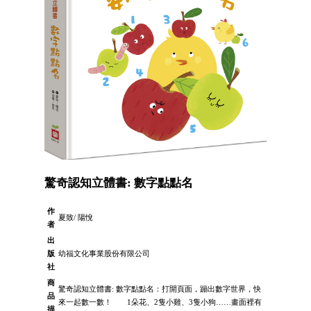
驚奇認知立體書: 數字點點名
作
夏致/ 陽悅
者
出
版
幼福文化事業股份有限公司
社
商
驚奇認知立體書: 數字點點名：打開頁面，蹦出數字世界，快
品
來一起數一數！ 1朵花、2隻小雞、3隻小狗……畫面裡有
描