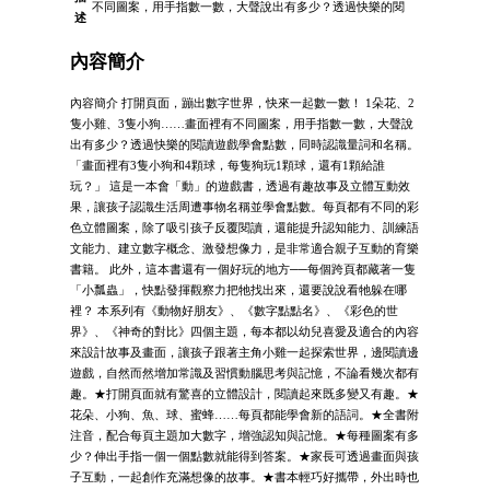
不同圖案，用手指數一數，大聲說出有多少？透過快樂的閱
述
內容簡介
內容簡介 打開頁面，蹦出數字世界，快來一起數一數！ 1朵花、2
隻小雞、3隻小狗……畫面裡有不同圖案，用手指數一數，大聲說
出有多少？透過快樂的閱讀遊戲學會點數，同時認識量詞和名稱。
「畫面裡有3隻小狗和4顆球，每隻狗玩1顆球，還有1顆給誰
玩？」 這是一本會「動」的遊戲書，透過有趣故事及立體互動效
果，讓孩子認識生活周遭事物名稱並學會點數。每頁都有不同的彩
色立體圖案，除了吸引孩子反覆閱讀，還能提升認知能力、訓練語
文能力、建立數字概念、激發想像力，是非常適合親子互動的育樂
書籍。 此外，這本書還有一個好玩的地方──每個跨頁都藏著一隻
「小瓢蟲」，快點發揮觀察力把牠找出來，還要說說看牠躲在哪
裡？ 本系列有《動物好朋友》、《數字點點名》、《彩色的世
界》、《神奇的對比》四個主題，每本都以幼兒喜愛及適合的內容
來設計故事及畫面，讓孩子跟著主角小雞一起探索世界，邊閱讀邊
遊戲，自然而然增加常識及習慣動腦思考與記憶，不論看幾次都有
趣。★打開頁面就有驚喜的立體設計，閱讀起來既多變又有趣。★
花朵、小狗、魚、球、蜜蜂……每頁都能學會新的語詞。★全書附
注音，配合每頁主題加大數字，增強認知與記憶。★每種圖案有多
少？伸出手指一個一個點數就能得到答案。★家長可透過畫面與孩
子互動，一起創作充滿想像的故事。★書本輕巧好攜帶，外出時也