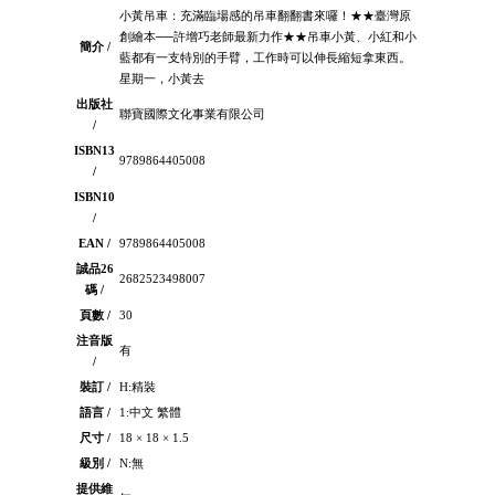
小黃吊車：充滿臨場感的吊車翻翻書來囉！★★臺灣原
創繪本──許增巧老師最新力作★★吊車小黃、小紅和小
簡介 /
藍都有一支特別的手臂，工作時可以伸長縮短拿東西。
星期一，小黃去
出版社
聯寶國際文化事業有限公司
/
ISBN13
9789864405008
/
ISBN10
/
EAN /
9789864405008
誠品26
2682523498007
碼 /
頁數 /
30
注音版
有
/
裝訂 /
H:精裝
語言 /
1:中文 繁體
尺寸 /
18 × 18 × 1.5
級別 /
N:無
提供維