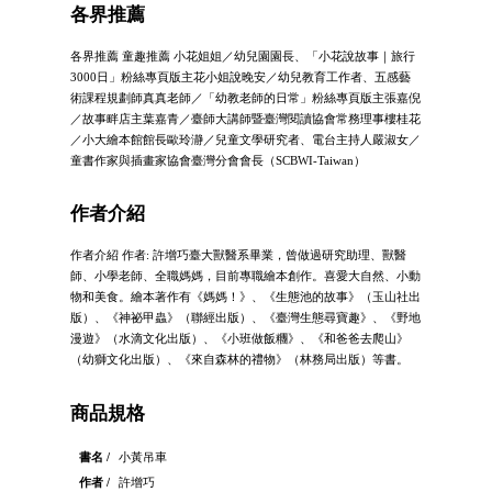
各界推薦
各界推薦 童趣推薦 小花姐姐／幼兒園園長、「小花說故事｜旅行
3000日」粉絲專頁版主花小姐說晚安／幼兒教育工作者、五感藝
術課程規劃師真真老師／「幼教老師的日常」粉絲專頁版主張嘉倪
／故事畔店主葉嘉青／臺師大講師暨臺灣閱讀協會常務理事樓桂花
／小大繪本館館長歐玲瀞／兒童文學研究者、電台主持人嚴淑女／
童書作家與插畫家協會臺灣分會會長（SCBWI-Taiwan）
作者介紹
作者介紹 作者: 許增巧臺大獸醫系畢業，曾做過研究助理、獸醫
師、小學老師、全職媽媽，目前專職繪本創作。喜愛大自然、小動
物和美食。繪本著作有《媽媽！》、《生態池的故事》（玉山社出
版）、《神祕甲蟲》（聯經出版）、《臺灣生態尋寶趣》、《野地
漫遊》（水滴文化出版）、《小班做飯糰》、《和爸爸去爬山》
（幼獅文化出版）、《來自森林的禮物》（林務局出版）等書。
商品規格
書名 /
小黃吊車
作者 /
許增巧