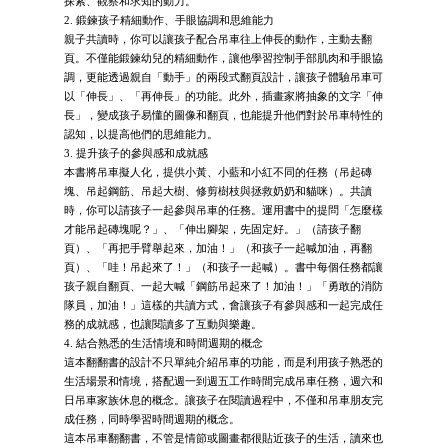
探索、觀察和求知的動力。
2. 鍛鍊孩子精細動作、手眼協調和思維能力
親子共讀時，你可以讓孩子配合吊車往上伸長的動作，主動去翻
頁。不僅能鍛鍊幼兒的精細動作，讓他學習控制手部肌肉和手眼協
調，更能透過親自「動手」的兩段式翻頁設計，讓孩子體驗吊車可
以「伸長」、「再伸長」的功能。此外，插畫家將抽象的文字「伸
長」，變成孩子易懂的圖像和翻頁，也能提升他們對於吊車特性的
認知，以提高他們的思維能力。
3. 提升孩子的參與感和成就感
本書將吊車擬人化，提供小黃、小藍和小紅不同的任務（吊起磚
塊、吊起鋼筋、吊起大樹、修剪樹枝與拯救奶奶和貓咪）。共讀
時，你可以請孩子一起參與吊車的任務。運用書中的提問「怎麼樣
才能吊起磚塊呢？」、「伸出腳架，先固定好。」（請孩子翻
頁）、「再把手臂舉起來，加油！」（和孩子一起喊加油，再翻
頁）、「哇！吊起來了！」（和孩子一起喊）。書中每個任務都讓
孩子親自翻頁、一起大喊「鋼筋吊起來了！加油！」「勇敢的消防
隊員，加油！」這樣的共讀方式，會讓孩子有參與感和一起完成任
務的成就感，也讓閱讀多了互動與樂趣。
4. 結合熟悉的生活情境和時間週期的概念
這本翻翻書的設計不只單純介紹吊車的功能，而是利用孩子熟悉的
生活場景和情境，搭配週一到週五工作時間完成吊車任務，週六和
日吊車家族休息的概念。讓孩子在閱讀過程中，不僅和吊車朋友完
成任務，同時學習時間週期的概念。
這本吊車翻翻書，不管是情節或圖畫都很貼近孩子的生活，讀來也