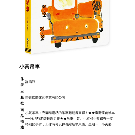
小黃吊車
作
許增巧
者
出
版
聯寶國際文化事業有限公司
社
商
小黃吊車：充滿臨場感的吊車翻翻書來囉！★★臺灣原創繪本
品
──許增巧老師最新力作★★吊車小黃、小紅和小藍都有一支
描
特別的手臂，工作時可以伸長縮短拿東西。星期一，小黃去
述