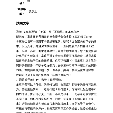
無
修 /
適用年
1歲以上
齡 /
試閱文字
導讀 : ●專家導讀 「簡單」卻「不簡單」的吊車任務
嚴淑女／童書作家與插畫家協會臺灣分會會長（SCBWI-Taiwan）
你家是否也有一個對車子超級著迷的小孩呢？從在室內看車子的繪
本、玩玩具車、鋪滿房間的軌道車，一直到觀看戶外的各種工程
車、火車、高鐵，他都超級專注，還會主動問問題，想了解更多關
於車子的各種知識。當孩子對某些事物展現高度興趣時，就是家長
陪伴他們主動學習的最佳時機。你可以善用《小黃吊車》這本設計
獨特的翻翻書，帶孩子透過翻頁，去探索神奇吊車伸縮自如的獨特
功能。並從簡單的興趣出發，透過親子共讀，在生活化的情節中，
輕鬆陪伴孩子學會許多成長上必備的大能力：
1. 滿足孩子的好奇，激發主動學習動力
吊車手臂可以「伸長」的獨特功能，會高度引起孩子的好奇和注意
力。當他主動的問：「這是什麼？為什麼？」你就可以配合書中不
同的情境，告訴他小黃、小藍、小紅是吊車，不同吊車可以幫忙做
不同的事。你也可以搭配照片、影片，或是像《伸縮自如的神奇
車》這類精細描繪各種真實吊車的知識繪本，滿足孩子的好奇心。
有機會再帶孩子到戶外，觀察真實吊車工作的樣貌，激發他們主動