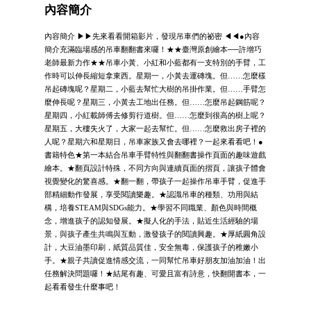
內容簡介
內容簡介 ▶▶先來看看開箱影片，發現吊車們的祕密 ◀◀●內容
簡介充滿臨場感的吊車翻翻書來囉！★★臺灣原創繪本──許增巧
老師最新力作★★吊車小黃、小紅和小藍都有一支特別的手臂，工
作時可以伸長縮短拿東西。星期一，小黃去運磚塊。但……怎麼樣
吊起磚塊呢？星期二，小藍去幫忙大樹的吊掛作業。但……手臂怎
麼伸長呢？星期三，小黃去工地出任務。但……怎麼吊起鋼筋呢？
星期四，小紅載師傅去修剪行道樹。但……怎麼到很高的樹上呢？
星期五，大樓失火了，大家一起去幫忙。但……怎麼救出房子裡的
人呢？星期六和星期日，吊車家族又會去哪裡？一起來看看吧！●
書籍特色★第一本結合吊車手臂特性與翻翻書操作頁面的趣味遊戲
繪本。★翻頁設計特殊，不同方向與連續頁面的摺頁，讓孩子體會
視覺變化的驚喜感。★翻一翻，帶孩子一起操作吊車手臂，促進手
部精細動作發展，享受閱讀樂趣。★認識吊車的種類、功用與結
構，培養STEAM與SDGs能力。★學習不同職業、顏色與時間概
念，增進孩子的認知發展。★擬人化的手法，貼近生活經驗的場
景，與孩子產生共鳴與互動，激發孩子的閱讀興趣。★厚紙圓角設
計，大豆油墨印刷，紙質品質佳，安全無毒，保護孩子的稚嫩小
手。★親子共讀促進情感交流，一同幫忙吊車好朋友加油加油！出
任務解決問題囉！★結尾有趣、可愛且富有詩意，快翻開書本，一
起看看發生什麼事吧！