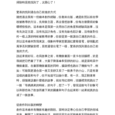
掃除時居然找到了，太開心了！
驚喜的找到適合自己前進的方式
雖然過去我有一些繪本創作經驗，但都未出版，總是依照以前在學
校被教導的方法，先有個主題，再去發想故事，但每次都覺得好像
哪裡怪怪的。這本繪本是我第一次用自己的角度和經驗寫故事，沒
有先決定主題，沒有先設計角色，沒有先做色彩計畫，沒有做對任
何一樣上課的時候被教導的事，但卻是第一個讓自己滿意的作品，
所以這本繪本對我來說，很像科學家想要讓紅蘿蔔發電，卻胡亂把
風箏丟到實驗室裡，居然還發出電了一樣，驚喜的找到適合自己前
進的方式。
說起來很好玩，在寫故事之前，有幾個畫面一直卡在頭腦裡，於是
我就把它們畫了下來，大葉子降落傘和安靜的好山，就是當時其中
幾個畫面。在畫那幾個畫面的同時，腦袋裡也跑出了幾個句子，例
如：可能我更適合當一座又安靜又長了一個鼻子的小山，只是有著
這樣的畫面和句子，但不知道可以做什麼。有一天，我正騎著車
時，煩惱著該畫什麼樣的故事，就在等紅燈時，頭腦裡突然跑出了
一個「等媽媽來的時候」的句子，想了一下，發現這個句子好像可
以和那些為了借放而畫下來的圖畫和句子合起來耶！結果就真的合
成了一個故事。
從創作到出版的轉變
創作這本繪本有幾個有趣的階段。當時決定專心往自己學習的領域
前進，離開了上班族的生活。猜想不同文化可能會有不同的創作方