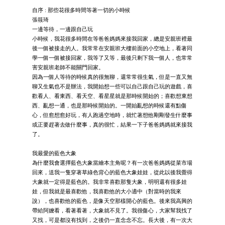
自序 : 那些花很多時間等著一切的小時候
張筱琦
一邊等待，一邊跟自己玩
小時候，我花很多時間在等爸爸媽媽來接我回家，總是安親班裡最
後一個被接走的人。我常常在安親班大樓前面的小空地上，看著同
學一個一個被接回家，我等了又等，最後只剩下我一個人，也常常
害安親班老師不能關門回家。
因為一個人等待的時候真的很無聊，還常常很生氣，但是一直又無
聊又生氣也不是辦法，我開始想一些可以自己跟自己玩的遊戲，喜
歡看人、看東西、看天空、看星星就是那時候開始的；喜歡想東想
西、亂想一通，也是那時候開始的。一開始亂想的時候還有點傷
心，但愈想愈好玩，有人跑過空地時，就忙著想他剛剛發生什麼事
或正要趕著去做什麼事，真的很忙，結果一下子爸爸媽媽就來接我
了。
我最愛的藍色大象
為什麼我會選擇藍色大象當繪本主角呢？有一次爸爸媽媽從菜市場
回來，送我一隻穿著草綠色背心的藍色大象娃娃，從此以後我覺得
大象就一定得是藍色的。我非常喜歡那隻大象，明明還有很多娃
娃，但我就是最喜歡他，我喜歡他的大小適中（對當時的我來
說），也喜歡他的藍色，是像天空那樣開心的藍色。後來我高興的
帶給阿嬤看，看著看著，大象就不見了。我很傷心，大家幫我找了
又找，可是都沒有找到，之後仍一直念念不忘。長大後，有一次大