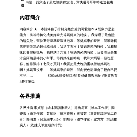
時候，我穿過了最危險的鱷魚池，幫快遞哥哥準時送達包裹
述
內容簡介
內容簡介 ★一本陪伴孩子排解分離焦慮的可愛繪本★想像力是超
能力！將等待轉化成美好時光等媽媽來的時候， 我穿過了最危險
的鱷魚池，幫快遞哥哥準時送達包裹。等媽媽來的時候，我幫雜貨
店把雞蛋送給雞蛋糕叔叔，我送了五次！等媽媽來的時候，我和貓
咪比賽爬樹抓魚，我抓到了六隻！等媽媽來的時候，我發現我是果
汁店阿姨最棒的小幫手。等媽媽來的時候，我和大螞蟻一起吃蛋
糕，他排隊排了七天才買到！我要把最大塊的蛋糕留給媽媽吃！
啊！媽媽還沒來……等媽媽來的時候，我向變色龍學會了把自己變
不見……------------SDGs永續發展目標#良好健康與福祉 #優質教育
#夥伴關係
各界推薦
各界推薦 李貞慧（繪本閱讀推廣人）海狗房東（繪本工作者）陶
樂蒂（繪本作家）黃郁欽（繪本作家）黃筱茵（童書翻譯評論工作
者）鄭明進（兒童繪本大師）劉旭恭（繪本作家）盧方方（閱讀推
廣人）(依姓氏筆畫順序排列)