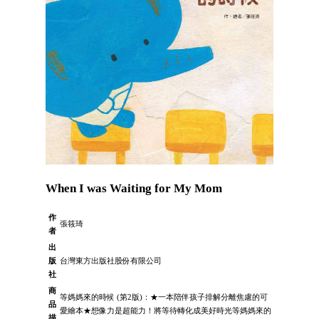
When I was Waiting for My Mom
作
張筱琦
者
出
版
台灣東方出版社股份有限公司
社
商
等媽媽來的時候 (第2版)：★一本陪伴孩子排解分離焦慮的可
品
愛繪本★想像力是超能力！將等待轉化成美好時光等媽媽來的
描