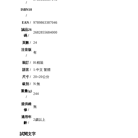
/
ISBN10
/
EAN /
9789863387046
誠品26
2682855684000
碼 /
頁數 /
24
注音版
有
/
裝訂 /
H:精裝
語言 /
1:中文 繁體
尺寸 /
20×20公分
級別 /
N:無
重量(g)
244
/
提供維
無
修 /
適用年
2歲以上
齡 /
試閱文字