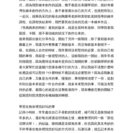
式，因為我對繪本創作的認識，幾乎都是在美國學習的，很好奇臺
灣在繪本創作的方向上，會不會發展出自己的方式，也很想和別人
一起玩，就興高采烈的報名由陶樂蒂老師和黃郁欽老師指導的繪本
課程。在課程快結束時，我們要死命活命的完成一本繪本作品，
《等媽媽來的時候》最初的版本，就是在當時有老師、同學陪著我
困惑、卡關、摸不著頭緒的狀況下創作出來的。
後來我跟出版社分享作品，開始了另外一個階段，除了最初版本的
圖畫之外，我還另外整整畫了兩個版本，而且每個版本都很不一
樣。在跟他人合作的時候，我常覺得沒有堅持的必要，但與自己相
關的事情，我卻是一個很堅持的人。這個階段的一開始，我常常感
到很困惑，因為覺得這本繪本是與自己相關的事，但卻眼睜睜的看
著大家幫忙絞盡腦汁想著各種可行的方法，所以我搞不清楚什麼時
候應該或可以堅持？什麼時候不應該或沒必要堅持？因為這既像是
自己的事，又像是合作的事。慢慢的，事情變得清楚了一些，從創
作到出版本來就是一件合作的事，很多本來堅持的事，可能沒有堅
持的必要。最開心的就是在這整個過程中，我有機會完整的體驗了
從困惑到想清楚的各種細微的轉變。
學習在無奈裡找好玩的事
記得小時候，常常處在自己不喜歡的情況裡，碰巧我又是個情緒非
常多的人，還好每次經過這些情緒之後，總會整理到同一個「那也
沒辦法呀！」的結論。雖然總是這樣無奈著，但也因此莫名奇妙的
不停學著在無奈裡找些好玩的方式存活，玩著玩著，就忘記本來在