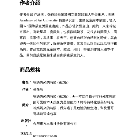
作者介紹
作者介紹 作繪者：張筱琦畢業於國立高雄師範大學美術系，美國
Academy of Art University 插畫研究所，主修兒童繪本插畫，曾入
圍3x3國際插畫獎圖畫書組，作品亦曾於舊金山、紐約、東京等城
市展出。喜歡星星，喜歡魚，也喜歡喝奶茶。花很多時間看人，看
東西，看事情，看故事，看天空。想要自己跟自己玩的時候，就會
跑去一個陌生的地方，躲在角落畫畫。常常自己跟自己說話說得很
高興。作品散見於兒童繪本、雜誌、期刊，持續創作個人繪本作
品。目前應該是個越來越自由的畫插畫的人。
商品規格
書名 /
等媽媽來的時候 (第2版)
作者 /
張筱琦
等媽媽來的時候 (第2版)：★一本陪伴孩子排解分離焦慮
的可愛繪本★想像力是超能力！將等待轉化成美好時光
簡介 /
等媽媽來的時候，我穿過了最危險的鱷魚池，幫快遞哥
哥準時送達包裹
出版社
台灣東方出版社股份有限公司
/
ISBN13
9789863387046