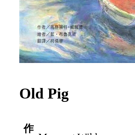
Old Pig
作