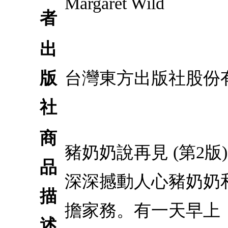
Margaret Wild
者
出
版
台灣東方出版社股份
社
商
豬奶奶說再見 (第2
品
深深撼動人心豬奶奶
描
擔家務。有一天早上
述