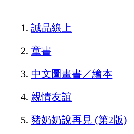
誠品線上
童書
中文圖畫書／繪本
親情友誼
豬奶奶說再見 (第2版)