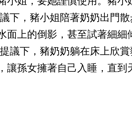
豬小姐，要她謹慎使用。豬小
提議下，豬小姐陪著奶奶出門
水面上的倒影，甚至試著細細
的提議下，豬奶奶躺在床上欣
，讓孫女擁著自己入睡，直到