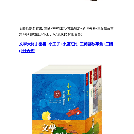
文豪點點名套書: 三國+密室日記+荒島漂流+逆境勇者+王爾德故事
集+格列佛遊記+小王子+小鹿斑比 (8冊合售)
文學大跨步套書: 小王子+小鹿斑比+王爾德故事集+三國
(4冊合售)