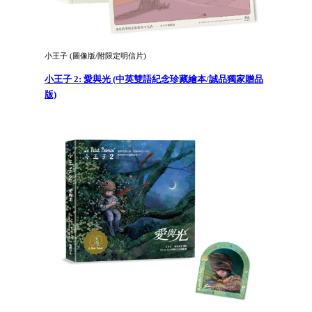
小王子 (圖像版/附限定明信片)
小王子 2: 愛與光 (中英雙語紀念珍藏繪本/誠品獨家贈品
版)