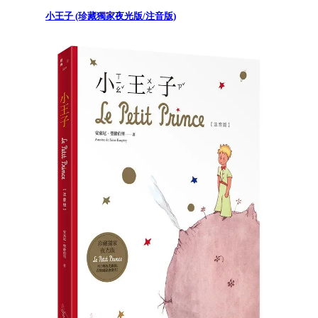
小王子 (珍藏獨家夜光版/注音版)