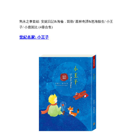
雋永之事套組: 安妮日記&海倫．凱勒/ 叢林奇譚&怒海餘生/ 小王
子/ 小鹿斑比 (4冊合售)
世紀名家: 小王子