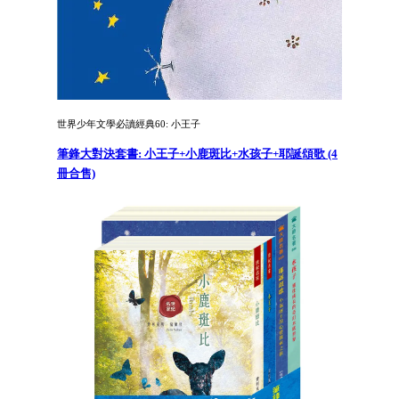
世界少年文學必讀經典60: 小王子
筆鋒大對決套書: 小王子+小鹿斑比+水孩子+耶誕頌歌 (4
冊合售)