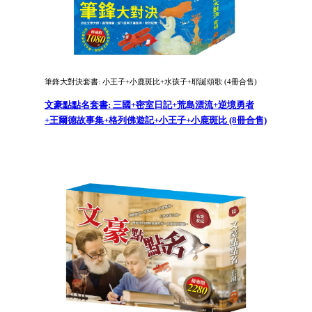
筆鋒大對決套書: 小王子+小鹿斑比+水孩子+耶誕頌歌 (4冊合售)
文豪點點名套書: 三國+密室日記+荒島漂流+逆境勇者
+王爾德故事集+格列佛遊記+小王子+小鹿斑比 (8冊合售)