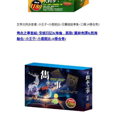
文學大跨步套書: 小王子+小鹿斑比+王爾德故事集+三國 (4冊合售)
雋永之事套組: 安妮日記&海倫．凱勒/ 叢林奇譚&怒海
餘生/ 小王子/ 小鹿斑比 (4冊合售)